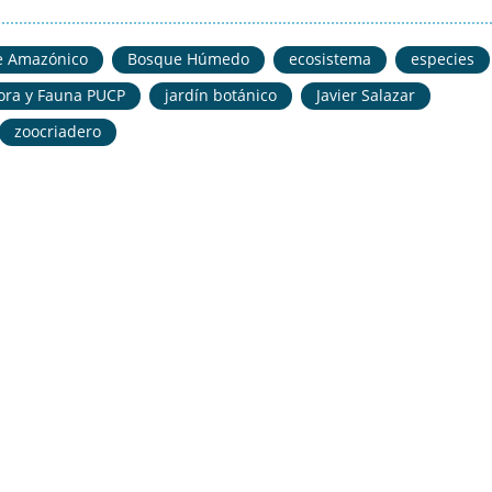
e Amazónico
Bosque Húmedo
ecosistema
especies
lora y Fauna PUCP
jardín botánico
Javier Salazar
zoocriadero