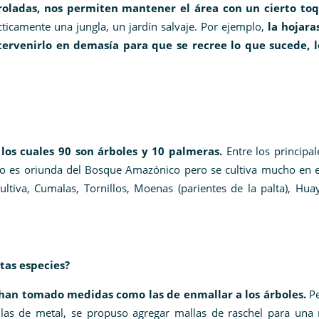
roladas, nos permiten mantener el área con un cierto to
ticamente una jungla, un jardín salvaje. Por ejemplo,
la hojara
ntervenirlo en demasía para que se recree lo que sucede, 
 los cuales 90 son árboles y 10 palmeras.
Entre los principa
o es oriunda del Bosque Amazónico pero se cultiva mucho en es
tiva, Cumalas, Tornillos, Moenas (parientes de la palta), Huay
tas especies?
 han tomado medidas como las de enmallar a los árboles.
Pe
llas de metal, se propuso agregar mallas de raschel para una