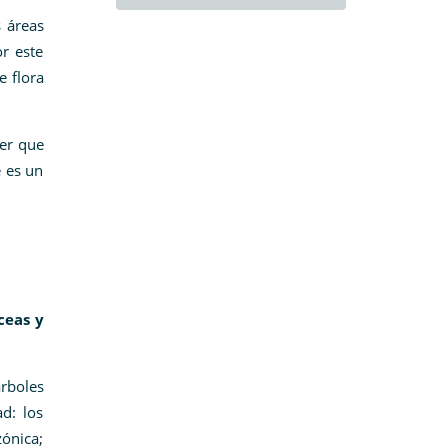
 áreas
r este
e flora
ver que
e es un
ceas y
rboles
d: los
ónica;