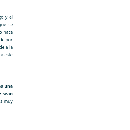
go y el
que se
to hace
 de por
de a la
 a este
es una
e sean
es muy