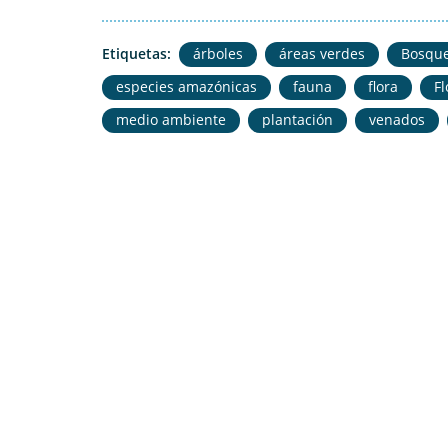
Etiquetas:
árboles
áreas verdes
Bosqu
especies amazónicas
fauna
flora
F
medio ambiente
plantación
venados