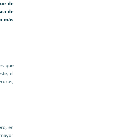
que de
sca de
lo más
les que
te, el
ruros,
ro, en
 mayor