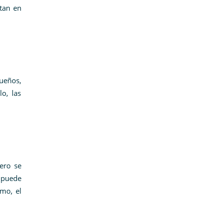
tan en
ueños,
o, las
pero se
e puede
mo, el