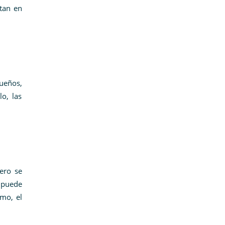
tan en
ueños,
o, las
pero se
e puede
mo, el