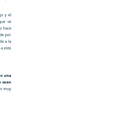
go y el
que se
to hace
 de por
de a la
 a este
es una
e sean
es muy