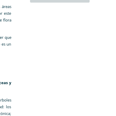
 áreas
r este
e flora
ver que
e es un
ceas y
rboles
d: los
ónica;