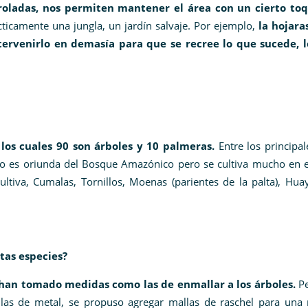
roladas, nos permiten mantener el área con un cierto to
ticamente una jungla, un jardín salvaje. Por ejemplo,
la hojara
ntervenirlo en demasía para que se recree lo que sucede, 
 los cuales 90 son árboles y 10 palmeras.
Entre los principa
o es oriunda del Bosque Amazónico pero se cultiva mucho en es
tiva, Cumalas, Tornillos, Moenas (parientes de la palta), Huay
tas especies?
 han tomado medidas como las de enmallar a los árboles.
Pe
llas de metal, se propuso agregar mallas de raschel para una