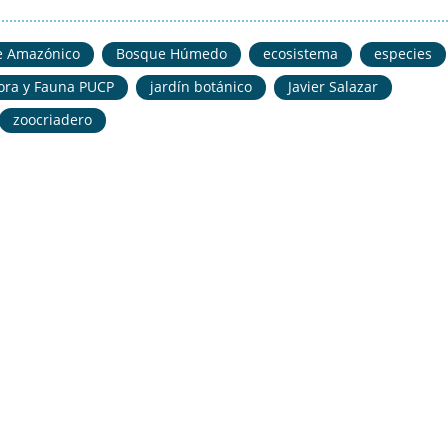
e Amazónico
Bosque Húmedo
ecosistema
especies
lora y Fauna PUCP
jardín botánico
Javier Salazar
zoocriadero