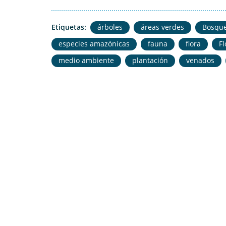
Etiquetas:
árboles
áreas verdes
Bosqu
especies amazónicas
fauna
flora
F
medio ambiente
plantación
venados