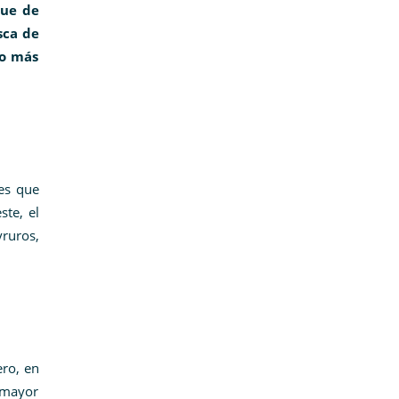
que de
sca de
lo más
les que
te, el
ruros,
ro, en
 mayor