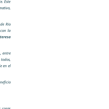
e. Este
ativo,
 de Río
 con la
nteresa
,
entre
 todos,
e en el
neficio
s cosas