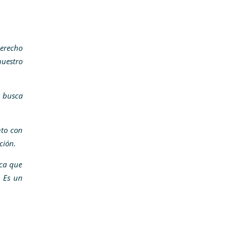
derecho
nuestro
y busca
nto con
ación.
ica que
. Es un