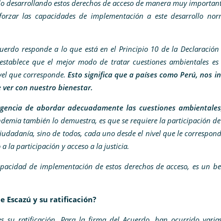
ido desarrollando estos derechos de acceso de manera muy important
orzar las capacidades de implementación a este desarrollo norm
uerdo responde a lo que está en el Principio 10 de la Declaración
 establece que el mejor modo de tratar cuestiones ambientales es
ivel que corresponde.
Esto significa que a países como Perú, nos i
 ver con nuestro bienestar.
gencia de abordar adecuadamente las cuestiones ambientales
pandemia también lo demuestra, es que se requiere la participación de
iudadanía, sino de todos, cada uno desde el nivel que le correspond
 la participación y acceso a la justicia.
capacidad de implementación de estos derechos de acceso, es un be
e Escazú y su ratificación?
s su ratificación. Para la firma del Acuerdo, han ocurrido varia