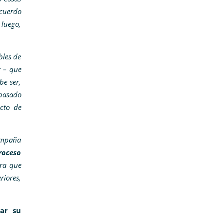
acuerdo
 luego,
bles de
r – que
be ser,
 pasado
ecto de
campaña
roceso
ara que
riores,
ar su