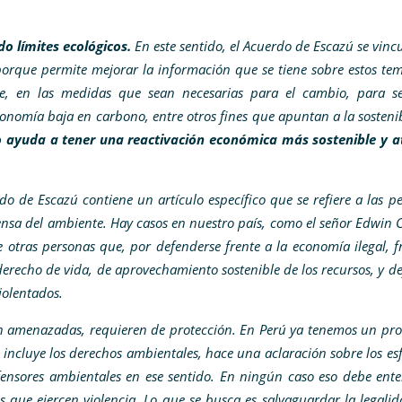
 límites ecológicos.
En este sentido, el Acuerdo de Escazú se vinc
orque permite mejorar la información que se tiene sobre estos tem
te, en las medidas que sean necesarias para el cambio, para s
economía baja en carbono, entre otros fines que apuntan a la sosteni
o ayuda a tener una reactivación económica más sostenible y a
do de Escazú contiene un artículo específico que se refiere a las p
nsa del ambiente. Hay casos en nuestro país, como el señor Edwin 
 otras personas que, por defenderse frente a la economía ilegal, f
derecho de vida, de aprovechamiento sostenible de los recursos, y d
iolentados.
son amenazadas, requieren de protección. En Perú ya tenemos un pro
 incluye los derechos ambientales, hace una aclaración sobre los es
efensores ambientales en ese sentido. En ningún caso eso debe ent
 que ejercen violencia. Lo que se busca es salvaguardar la legalid