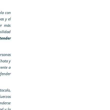
ula con
as y el
er más
bilidad
tender
ersonas
Chota y
rente a
efender
tocolo,
fuerzos
enderse
ad y la