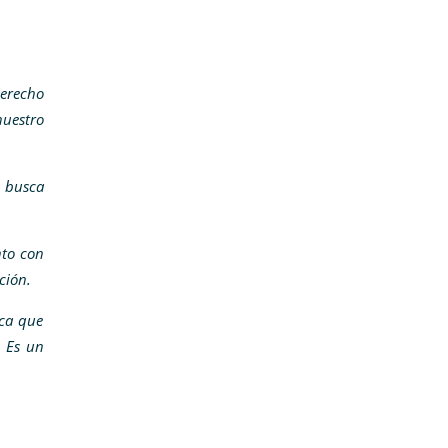
derecho
nuestro
y busca
nto con
ación.
ica que
. Es un