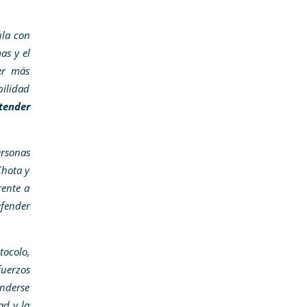
ula con
as y el
er más
bilidad
tender
ersonas
Chota y
rente a
efender
tocolo,
fuerzos
enderse
ad y la