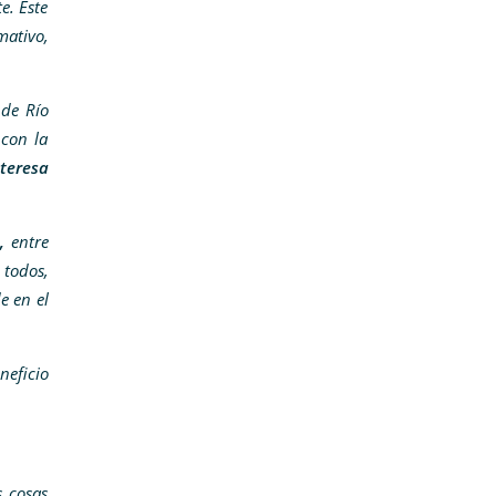
e. Este
ativo,
 de Río
 con la
nteresa
,
entre
 todos,
e en el
neficio
s cosas