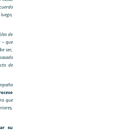
acuerdo
 luego,
bles de
r – que
be ser,
 pasado
ecto de
campaña
roceso
ara que
riores,
ar su