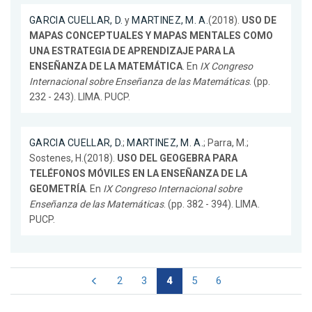
GARCIA CUELLAR, D.
y
MARTINEZ, M. A.
(2018).
USO DE
MAPAS CONCEPTUALES Y MAPAS MENTALES COMO
UNA ESTRATEGIA DE APRENDIZAJE PARA LA
ENSEÑANZA DE LA MATEMÁTICA
. En
IX Congreso
Internacional sobre Enseñanza de las Matemáticas
. (pp.
232 - 243). LIMA. PUCP.
GARCIA CUELLAR, D.
;
MARTINEZ, M. A.
; Parra, M.;
Sostenes, H.(2018).
USO DEL GEOGEBRA PARA
TELÉFONOS MÓVILES EN LA ENSEÑANZA DE LA
GEOMETRÍA
. En
IX Congreso Internacional sobre
Enseñanza de las Matemáticas
. (pp. 382 - 394). LIMA.
PUCP.
2
3
4
5
6