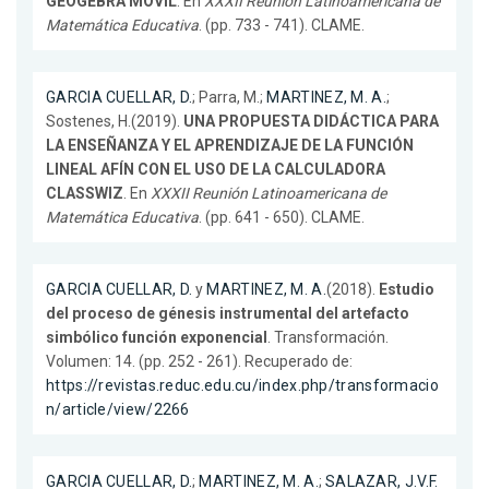
GEOGEBRA MÓVIL
. En
XXXII Reunión Latinoamericana de
Matemática Educativa
. (pp. 733 - 741). CLAME.
GARCIA CUELLAR, D.
; Parra, M.;
MARTINEZ, M. A.
;
Sostenes, H.(2019).
UNA PROPUESTA DIDÁCTICA PARA
LA ENSEÑANZA Y EL APRENDIZAJE DE LA FUNCIÓN
LINEAL AFÍN CON EL USO DE LA CALCULADORA
CLASSWIZ
. En
XXXII Reunión Latinoamericana de
Matemática Educativa
. (pp. 641 - 650). CLAME.
GARCIA CUELLAR, D.
y
MARTINEZ, M. A.
(2018).
Estudio
del proceso de génesis instrumental del artefacto
simbólico función exponencial
. Transformación.
Volumen: 14. (pp. 252 - 261). Recuperado de:
https://revistas.reduc.edu.cu/index.php/transformacio
n/article/view/2266
GARCIA CUELLAR, D.
;
MARTINEZ, M. A.
;
SALAZAR, J.V.F.