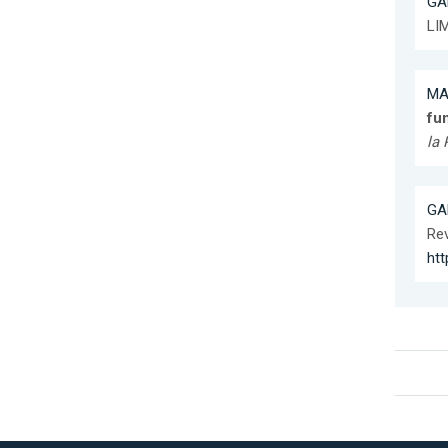
GA
LI
MA
fu
la
GA
Rev
htt