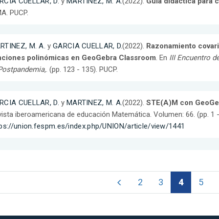
RCIA CUELLAR, D.
y
MARTINEZ, M. A.
(2022).
Guía didáctica para
MA. PUCP.
RTINEZ, M. A.
y
GARCIA CUELLAR, D.
(2022).
Razonamiento covari
nciones polinómicas en GeoGebra Classroom
. En
III Encuentro 
 Postpandemia,
. (pp. 123 - 135). PUCP.
RCIA CUELLAR, D.
y
MARTINEZ, M. A.
(2022).
STE(A)M con GeoGeb
ista iberoamericana de educación Matemática. Volumen: 66. (pp. 1 -
ps://union.fespm.es/index.php/UNION/article/view/1441
2
3
4
5