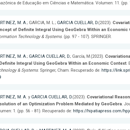
zônica de Educação em Ciências e Matemática. Volumen: 11. (pp. 1
RTINEZ, M. A.
; GARCIA, M. L.;
GARCIA CUELLAR, D.
(2023).
Covariat
ncept of Definite Integral Using GeoGebra Within an Economic
formation Technology & Systems
. (pp. 97 - 107). SPRINGER.
RTINEZ, M. A.
;
GARCIA CUELLAR, D.
; García, M.(2023).
Covariation
 Definite Integral Using GeoGebra Within an Economic Context
.
chnology & Systems
. Springer, Cham. Recuperado de:
https://link.
9
RTINEZ, M. A.
y
GARCIA CUELLAR, D.
(2023).
Covariational Reaso
solution of an Optimization Problem Mediated by GeoGebra
. Jo
umen: 1. (pp. 56 - 81). Recuperado de:
https://hipatiapress.com/hp