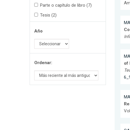
Ama
Parte o capítulo de libro (7)
Tesis (2)
MA
Co
Año
In
MA
Ordenar:
of
Te
6_
MA
Re
Vol