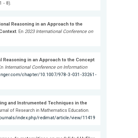
 - 8).
ional Reasoning in an Approach to the
 Context
. En
2023 International Conference on
al Reasoning in an Approach to the Concept
 En
International Conference on Information
springer.com/chapter/10.1007/978-3-031-33261-
ning and Instrumented Techniques in the
urnal of Research in Mathematics Education.
journals/index.php/redimat/article/view/11419