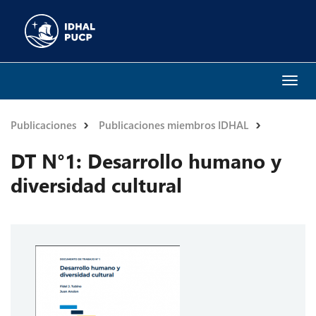
Togg
navi
Publicaciones
Publicaciones miembros IDHAL
DT N°1: Desarrollo humano y
diversidad cultural