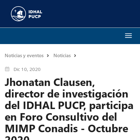
Togg
navi
Noticias y eventos
Noticias
Dic 10, 2020
Jhonatan Clausen,
director de investigación
del IDHAL PUCP, participa
en Foro Consultivo del
MIMP Conadis - Octubre
2020