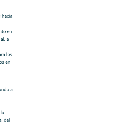
 hacia
ito en
al, a
ra los
os en
e
tando a
la
, del
s