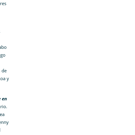
res
s
cabo
ego
a de
Roa y
e en
rio.
rea
enny
l