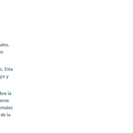
ales,
os
s. Esta
oyo y
bre la
cente
entales
 de la