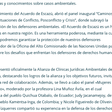
ias y conocimientos sobre casos ambientales.
imiento del Acuerdo de Escazú, abrió el panel inaugural “Caminos
uaciones de Conflicto, Posconflicto y Crisis”, donde
subrayó la
ión de los defensores ambientales. «El Acuerdo de Escazú es un h
 en nuestra región. Es una herramienta poderosa, mediante la cu
podremos garantizar la protección de nuestros defensores
ador de la Oficina del Alto Comisionado de las Naciones Unidas pa
e los desafíos que enfrentan los defensores de derechos human
ntó oficialmente la Alianza de Clínicas Jurídicas Ambientales d
 destacando los logros de la alianza y los objetivos futuros, invi
a red de colaboración. Además, se llevó a cabo el panel «Mujeres
io», moderado por la profesora Lina Muñoz Ávila, en el cual
na del pueblo Quichua Otabalo, de Ecuador; Judy Jacanamejoy, de 
eblo Kamëntsa-Inga, de Colombia; y Nicole Figueiredo de Oliveira
ia Túquerres compartió su experiencia en la defensa de los derecho