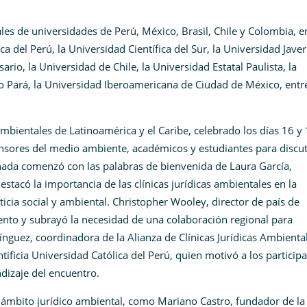
ales de universidades de Perú, México, Brasil, Chile y Colombia, e
ca del Perú, la Universidad Científica del Sur, la Universidad Javer
ario, la Universidad de Chile, la Universidad Estatal Paulista, la
 Pará, la Universidad Iberoamericana de Ciudad de México, entr
s Ambientales de Latinoamérica y el Caribe, celebrado los días 16 y
nsores del medio ambiente, académicos y estudiantes para discut
jornada comenzó con las palabras de bienvenida de Laura García,
estacó la importancia de las clínicas jurídicas ambientales en la
ia social y ambiental. Christopher Wooley, director de país de
ento y subrayó la necesidad de una colaboración regional para
nguez, coordinadora de la Alianza de Clínicas Jurídicas Ambienta
ntificia Universidad Católica del Perú, quien motivó a los particip
dizaje del encuentro.
 ámbito jurídico ambiental, como Mariano Castro, fundador de la