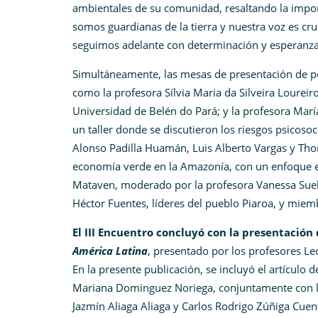
ambientales de su comunidad, resaltando la impor
somos guardianas de la tierra y nuestra voz es cru
seguimos adelante con determinación y esperanza
Simultáneamente, las mesas de presentación de p
como la profesora Sílvia Maria da Silveira Loureir
Universidad de Belén do Pará; y la profesora Marí
un taller donde se discutieron los riesgos psicoso
Alonso Padilla Huamán, Luis Alberto Vargas y Tho
economía verde en la Amazonía, con un enfoque e
Mataven, moderado por la profesora Vanessa Suelt,
Héctor Fuentes, líderes del pueblo Piaroa, y mie
El III Encuentro concluyó con la presentación
América Latina
, presentado por los profesores Le
En la presente publicación, se incluyó el artículo 
Mariana Dominguez Noriega, conjuntamente con l
Jazmín Aliaga Aliaga y Carlos Rodrigo Zúñiga Cuent