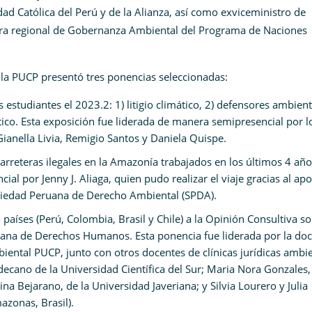
idad Católica del Perú y de la Alianza, así como exviceministro de
ra regional de Gobernanza Ambiental del Programa de Naciones
e la PUCP presentó tres ponencias seleccionadas:
 estudiantes el 2023.2: 1) litigio climático, 2) defensores ambient
stico. Esta exposición fue liderada de manera semipresencial por l
ianella Livia, Remigio Santos y Daniela Quispe.
arreteras ilegales en la Amazonía trabajados en los últimos 4 año
al por Jenny J. Aliaga, quien pudo realizar el viaje gracias al ap
ciedad Peruana de Derecho Ambiental (SPDA).
países (Perú, Colombia, Brasil y Chile) a la Opinión Consultiva so
cana de Derechos Humanos. Esta ponencia fue liderada por la do
iental PUCP, junto con otros docentes de clínicas jurídicas ambi
decano de la Universidad Científica del Sur; Maria Nora Gonzales,
na Bejarano, de la Universidad Javeriana; y Silvia Lourero y Julia
azonas, Brasil).