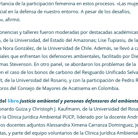
tancia de la participación femenina en estos procesos. «Las muje
cial en la defensa de nuestro entorno. A pesar de los desafíos,
», afirmó.
onencias y talleres fueron moderadas por destacadas académica
o, de la Universidad, del Estado del Amazonas; Lise Tupiasiu, de la
a Nora González, de la Universidad de Chile. Además, se llevó a 
ciales que enfrentan los defensores ambientales, facilitado por Di
mas Stevenson. En otro panel, se abordaron los problemas de la
n el caso de los bonos de carbono del Resguardo Unificado Selv
 de la Universidad del Rosario, y con la participación de Pedro 
mbros del Consejo de Mayores de Acatisema en Colombia.
 del
libro
Justicia ambiental y personas defensoras del ambient
onardo Güiza y Christoph J. Kaufmann, de la Universidad del Rosa
de la Clínica Jurídica Ambiental PUCP, liderado por la docente And
os docentes adjuntos Alessandra Ximena Carranza Dominguez, J
as, y parte del equipo voluntarios de la Clínica Jurídica Ambienta