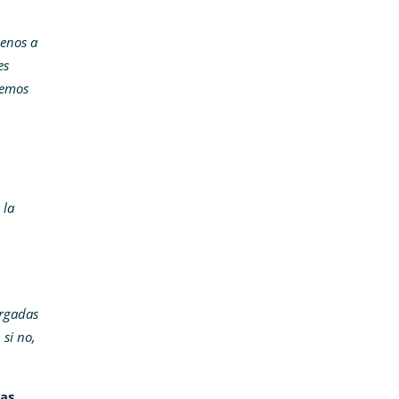
jenos a
es
bemos
 la
argadas
 si no,
las