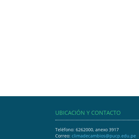
UBICACIÓN Y CONTACTO
Teléfono: 6262000, anexo 3917
Correo:
climadecambios@pucp.edu.pe