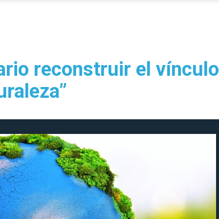
io reconstruir el víncul
uraleza”