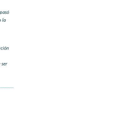
 pasó
 la
nción
 ser