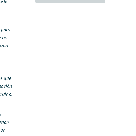
orte
s para
e no
ición
ne que
ención
ruir el
e
ación
 un