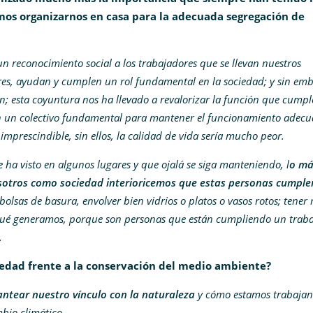
os organizarnos en casa para la adecuada segregación de
n reconocimiento social a los trabajadores que se llevan nuestros
dores, ayudan y cumplen un rol fundamental en la sociedad; y sin em
ón; esta coyuntura nos ha llevado a revalorizar la función que cumpl
an un colectivo fundamental para mantener el funcionamiento adec
prescindible, sin ellos, la calidad de vida sería mucho peor.
 ha visto en algunos lugares y que ojalá se siga manteniendo, l
o má
nosotros como sociedad interioricemos que estas personas cumple
olsas de basura, envolver bien vidrios o platos o vasos rotos; tene
qué generamos, porque son personas que están cumpliendo un traba
.
iedad frente a la conservación del medio ambiente?
ntear nuestro vínculo con la naturaleza
y cómo estamos trabaja
bio climático.