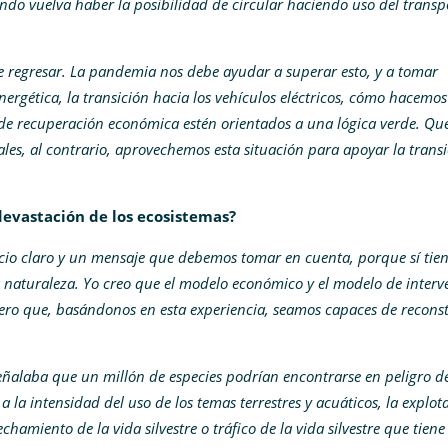
ndo vuelva haber la posibilidad de circular haciendo uso del transp
e regresar. La pandemia nos debe ayudar a superar esto, y a tomar
ergética, la transición hacia los vehículos eléctricos, cómo hacemo
 de recuperación económica estén orientados a una lógica verde. Qu
les, al contrario, aprovechemos esta situación para apoyar la trans
 devastación de los ecosistemas?
dicio claro y un mensaje que debemos tomar en cuenta, porque sí tie
a naturaleza. Yo creo que el modelo económico y el modelo de interv
pero que, basándonos en esta experiencia, seamos capaces de reconst
eñalaba que un millón de especies podrían encontrarse en peligro d
la intensidad del uso de los temas terrestres y acuáticos, la explot
hamiento de la vida silvestre o tráfico de la vida silvestre que tiene