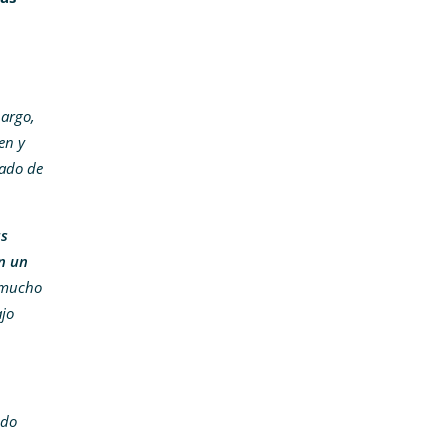
bargo,
en y
uado de
s
n un
r mucho
jo
ndo