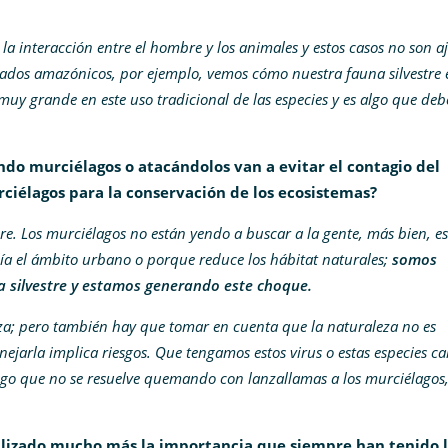
la interacción entre el hombre y los animales y estos casos no son a
cados amazónicos, por ejemplo, vemos cómo nuestra fauna silvestre 
 muy grande en este uso tradicional de las especies y es algo que de
do murciélagos o atacándolos van a evitar el contagio del
rciélagos para la conservación de los ecosistemas?
bre. Los murciélagos no están yendo a buscar a la gente, más bien, es
ía el ámbito urbano o porque reduce los hábitat naturales;
somos
a silvestre y estamos generando este choque.
za; pero también hay que tomar en cuenta que la naturaleza no es
ejarla implica riesgos. Que tengamos estos virus o estas especies c
esgo que no se resuelve quemando con lanzallamas a los murciélagos,
bilizado mucho más la importancia que siempre han tenido 