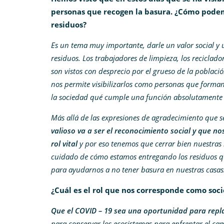
personas que recogen la basura. ¿Cómo podem
residuos?
Es un tema muy importante, darle un valor social y u
residuos. Los trabajadores de limpieza, los recicla
son vistos con desprecio por el grueso de la poblaci
nos permite visibilizarlos como personas que form
la sociedad qué cumple una función absolutamente im
Más allá de las expresiones de agradecimiento que se
valioso va a ser el reconocimiento social y que 
rol vital
y por eso tenemos que cerrar bien nuestras b
cuidado de cómo estamos entregando los residuos 
para ayudarnos a no tener basura en nuestras casas
¿Cuál es el rol que nos corresponde como soc
Que el COVID – 19 sea una oportunidad para repla
para conservar los ecosistemas para enfrentar el cam