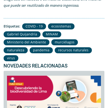
que puede ser reutilizado de manera ingeniosa.
Etiquetas:
COVID - 19
ecosistemas
Gabriel Quijandría
MINAM
Ministerio del Ambiente
murciélagos
naturaleza
pandemia
recursos naturales
virus
NOVEDADES RELACIONADAS