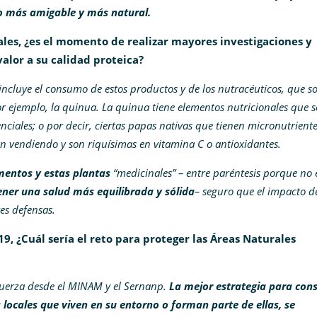
o más amigable y más natural.
es, ¿es el momento de realizar mayores investigaciones y
lor a su calidad proteica?
 incluye el consumo de estos productos y de los nutracéuticos, que s
r ejemplo, la quinua. La quinua tiene elementos nutricionales que 
ciales; o por decir, ciertas papas nativas que tienen micronutrient
án vendiendo y son riquísimas en vitamina C o antioxidantes.
mentos y estas plantas
“medicinales” – entre paréntesis porque no 
ner una salud más equilibrada y sólida
– seguro que el impacto d
es defensas.
9, ¿Cuál sería el reto para proteger las Áreas Naturales
fuerza desde el MINAM y el Sernanp.
La mejor estrategia para con
 locales que viven en su entorno o forman parte de ellas, se