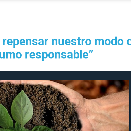
epensar nuestro modo d
sumo responsable”