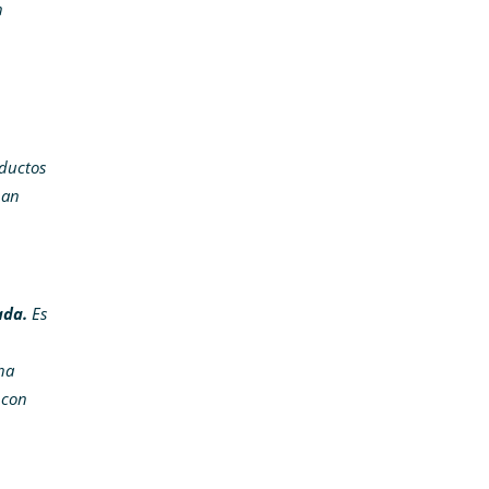
n
ductos
han
ada.
Es
ha
 con