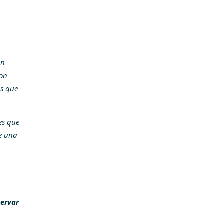
on
son
es que
es que
e una
servar