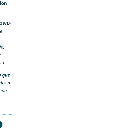
ión
COVID-
e
ía,
y
rno.
s que
dos a
 han