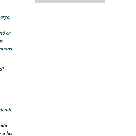
bargo,
asó en
s.
cursos
o?
 donde
vida
 a las