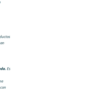
n
ductos
han
ada.
Es
ha
 con