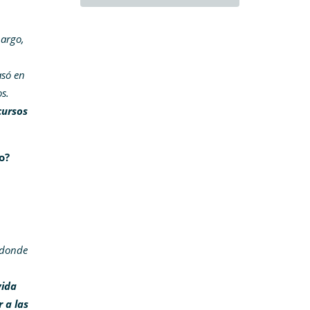
bargo,
asó en
s.
cursos
o?
 donde
vida
 a las