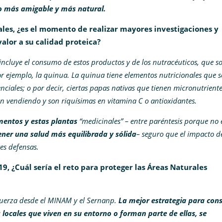
o más amigable y más natural.
es, ¿es el momento de realizar mayores investigaciones y
lor a su calidad proteica?
 incluye el consumo de estos productos y de los nutracéuticos, que s
r ejemplo, la quinua. La quinua tiene elementos nutricionales que 
ciales; o por decir, ciertas papas nativas que tienen micronutrient
án vendiendo y son riquísimas en vitamina C o antioxidantes.
mentos y estas plantas
“medicinales” – entre paréntesis porque no 
ner una salud más equilibrada y sólida
– seguro que el impacto d
es defensas.
9, ¿Cuál sería el reto para proteger las Áreas Naturales
fuerza desde el MINAM y el Sernanp.
La mejor estrategia para con
 locales que viven en su entorno o forman parte de ellas, se