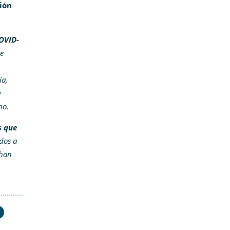
ión
COVID-
e
ía,
y
rno.
s que
dos a
 han