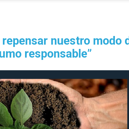
epensar nuestro modo d
sumo responsable”