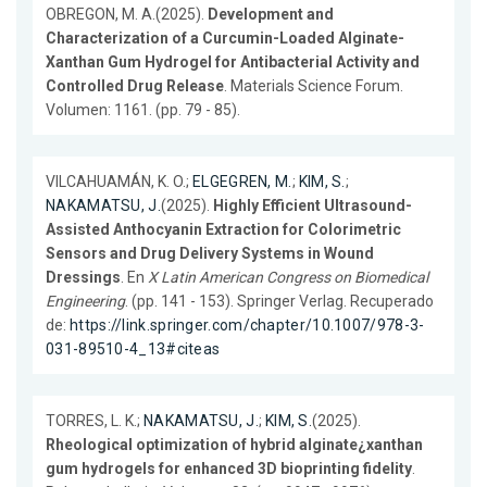
OBREGON, M. A.(2025).
Development and
Characterization of a Curcumin-Loaded Alginate-
Xanthan Gum Hydrogel for Antibacterial Activity and
Controlled Drug Release
. Materials Science Forum.
Volumen: 1161. (pp. 79 - 85).
VILCAHUAMÁN, K. O.;
ELGEGREN, M.
;
KIM, S.
;
NAKAMATSU, J.
(2025).
Highly Efficient Ultrasound-
Assisted Anthocyanin Extraction for Colorimetric
Sensors and Drug Delivery Systems in Wound
Dressings
. En
X Latin American Congress on Biomedical
Engineering
. (pp. 141 - 153). Springer Verlag. Recuperado
de:
https://link.springer.com/chapter/10.1007/978-3-
031-89510-4_13#citeas
TORRES, L. K.;
NAKAMATSU, J.
;
KIM, S.
(2025).
Rheological optimization of hybrid alginate¿xanthan
gum hydrogels for enhanced 3D bioprinting fidelity
.