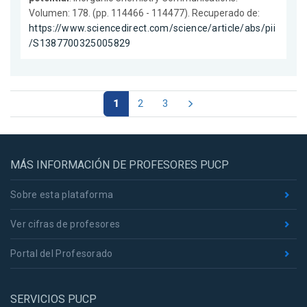
Volumen: 178. (pp. 114466 - 114477). Recuperado de:
https://www.sciencedirect.com/science/article/abs/pii
/S1387700325005829
1
2
3
MÁS INFORMACIÓN DE PROFESORES PUCP
Sobre esta plataforma
Ver cifras de profesores
Portal del Profesorado
SERVICIOS PUCP