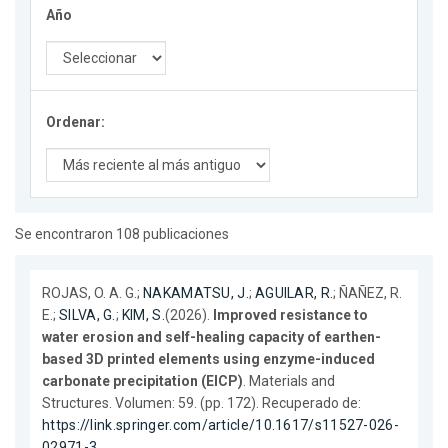
Año
Ordenar:
Se encontraron 108 publicaciones
ROJAS, O. A. G.;
NAKAMATSU, J.
;
AGUILAR, R.
; ÑAÑEZ, R.
E.;
SILVA, G.
;
KIM, S.
(2026).
Improved resistance to
water erosion and self-healing capacity of earthen-
based 3D printed elements using enzyme-induced
carbonate precipitation (EICP)
. Materials and
Structures. Volumen: 59. (pp. 172). Recuperado de:
https://link.springer.com/article/10.1617/s11527-026-
02971-3