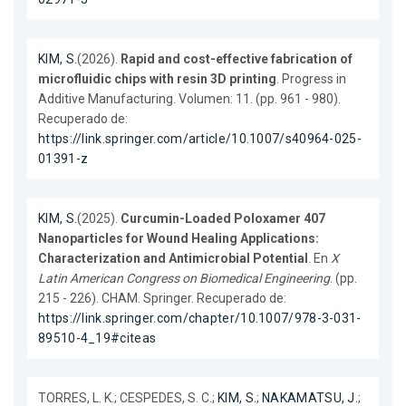
KIM, S.
(2026).
Rapid and cost-effective fabrication of
microfluidic chips with resin 3D printing
. Progress in
Additive Manufacturing. Volumen: 11. (pp. 961 - 980).
Recuperado de:
https://link.springer.com/article/10.1007/s40964-025-
01391-z
KIM, S.
(2025).
Curcumin-Loaded Poloxamer 407
Nanoparticles for Wound Healing Applications:
Characterization and Antimicrobial Potential
. En
X
Latin American Congress on Biomedical Engineering
. (pp.
215 - 226). CHAM. Springer. Recuperado de:
https://link.springer.com/chapter/10.1007/978-3-031-
89510-4_19#citeas
TORRES, L. K.; CESPEDES, S. C.;
KIM, S.
;
NAKAMATSU, J.
;