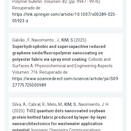
Polymer bulletin. Volumen: 82. (pp. 9947 - 9976).
Recuperado de:
https://link.springer.com/article/10.1007/s00289-025-
05923-z
Galvão , F.; Nascimento , J.;
KIM, S.
(2025).
Superhydrophobic and supercapacitive reduced
graphene oxide/fluoropolymer nanocoating on
polyester fabric via spray mist coating
. Colloids and
Surfaces A: Physicochemical and Engineering Aspects.
Volumen: 716. Recuperado de:
https://www.sciencedirect.com/science/article/pii/S09
27775725005989
Silva, A.; Cabral, R.; Melo, M.;
KIM, S.
; Nacimiento, J. H.
(2025).
TiO2 quantum dots nanocoated soybean
protein knitted fabric produced by layer-by-layer
nanoarchitectonics for wastewater application
potential
. Inorganic Chemistry Communications.