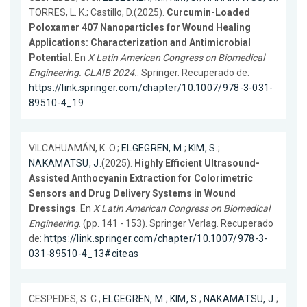
TORRES, L. K.; Castillo, D.(2025).
Curcumin-Loaded
Poloxamer 407 Nanoparticles for Wound Healing
Applications: Characterization and Antimicrobial
Potential
. En
X Latin American Congress on Biomedical
Engineering. CLAIB 2024.
. Springer. Recuperado de:
https://link.springer.com/chapter/10.1007/978-3-031-
89510-4_19
VILCAHUAMÁN, K. O.;
ELGEGREN, M.
;
KIM, S.
;
NAKAMATSU, J.
(2025).
Highly Efficient Ultrasound-
Assisted Anthocyanin Extraction for Colorimetric
Sensors and Drug Delivery Systems in Wound
Dressings
. En
X Latin American Congress on Biomedical
Engineering
. (pp. 141 - 153). Springer Verlag. Recuperado
de:
https://link.springer.com/chapter/10.1007/978-3-
031-89510-4_13#citeas
CESPEDES, S. C.;
ELGEGREN, M.
;
KIM, S.
;
NAKAMATSU, J.
;