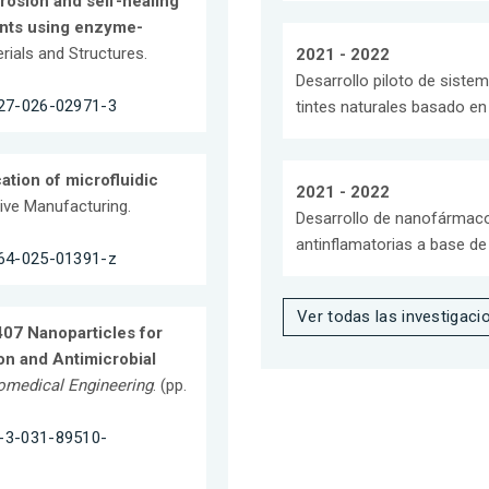
rosion and self-healing
ents using enzyme-
erials and Structures.
2021 - 2022
Desarrollo piloto de sistem
1527-026-02971-3
tintes naturales basado en
ation of microfluidic
2021 - 2022
tive Manufacturing.
Desarrollo de nanofármaco
antinflamatorias a base de
0964-025-01391-z
Ver todas las investigaci
07 Nanoparticles for
on and Antimicrobial
omedical Engineering
. (pp.
8-3-031-89510-