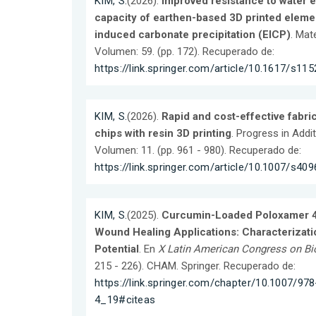
KIM, S.
(2026).
Improved resistance to water e
capacity of earthen-based 3D printed elem
induced carbonate precipitation (EICP)
. Mat
Volumen: 59. (pp. 172). Recuperado de:
https://link.springer.com/article/10.1617/s1
KIM, S.
(2026).
Rapid and cost-effective fabric
chips with resin 3D printing
. Progress in Addi
Volumen: 11. (pp. 961 - 980). Recuperado de:
https://link.springer.com/article/10.1007/s4
KIM, S.
(2025).
Curcumin-Loaded Poloxamer 4
Wound Healing Applications: Characterizati
Potential
. En
X Latin American Congress on Bi
215 - 226). CHAM. Springer. Recuperado de:
https://link.springer.com/chapter/10.1007/97
4_19#citeas