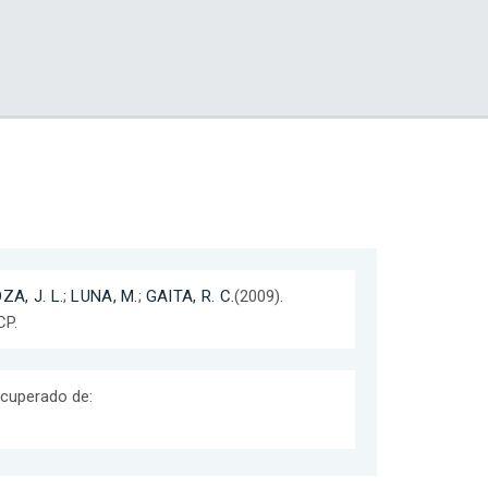
A, J. L.
;
LUNA, M.
;
GAITA, R. C.
(2009).
CP.
ecuperado de: