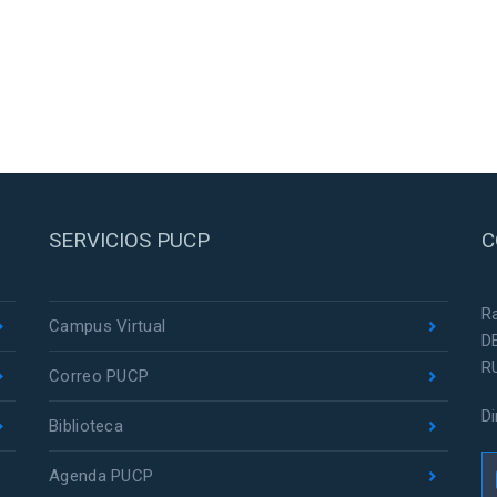
SERVICIOS PUCP
C
R
Campus Virtual
D
R
Correo PUCP
D
Biblioteca
Agenda PUCP