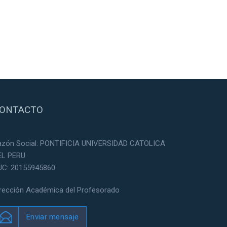
ONTACTO
azón Social: PONTIFICIA UNIVERSIDAD CATOLICA
EL PERU
UC: 20155945860
irección Académica del Profesorado
Enviar mensaje