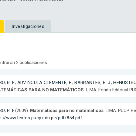
Investigaciones
ntraron 2 publicaciones
O, R. F.
;
ADVINCULA CLEMENTE, E.
;
BARRANTES, E. J.
;
HENOSTROZ
TEMÁTICAS PARA NO MATEMÁTICOS
. LIMA. Fondo Editorial PU
O, R. F.
(2009).
Matemáticas para no matemáticos
. LIMA. PUCP. R
p://www.textos.pucp.edu.pe/pdf/854.pdf