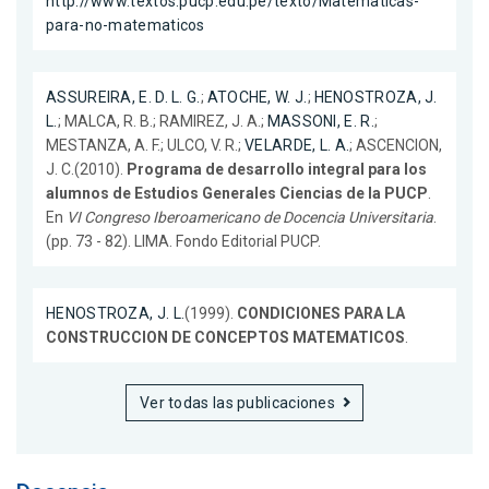
http://www.textos.pucp.edu.pe/texto/Matematicas-
para-no-matematicos
ASSUREIRA, E. D. L. G.
;
ATOCHE, W. J.
;
HENOSTROZA, J.
L.
; MALCA, R. B.; RAMIREZ, J. A.;
MASSONI, E. R.
;
MESTANZA, A. F.; ULCO, V. R.;
VELARDE, L. A.
; ASCENCION,
J. C.(2010).
Programa de desarrollo integral para los
alumnos de Estudios Generales Ciencias de la PUCP
.
En
VI Congreso Iberoamericano de Docencia Universitaria
.
(pp. 73 - 82). LIMA. Fondo Editorial PUCP.
HENOSTROZA, J. L.
(1999).
CONDICIONES PARA LA
CONSTRUCCION DE CONCEPTOS MATEMATICOS
.
Ver todas las publicaciones