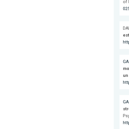
of 
02
DA
es
htt
GA
mo
un
htt
GA
st
Psy
htt