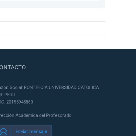
ONTACTO
azón Social: PONTIFICIA UNIVERSIDAD CATOLICA
EL PERU
UC: 20155945860
irección Académica del Profesorado
Enviar mensaje