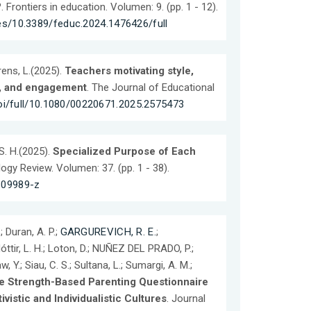
?
. Frontiers in education. Volumen: 9. (pp. 1 - 12).
les/10.3389/feduc.2024.1476426/full
rens, L.(2025).
Teachers motivating style,
n, and engagement
. The Journal of Educational
oi/full/10.1080/00220671.2025.2575473
 S. H.(2025).
Specialized Purpose of Each
ogy Review. Volumen: 37. (pp. 1 - 38).
5-09989-z
 Duran, A. P.;
GARGUREVICH, R. E.
;
dóttir, L. H.; Loton, D.; NUÑEZ DEL PRADO, P.;
 Y.; Siau, C. S.; Sultana, L.; Sumargi, A. M.;
he Strength-Based Parenting Questionnaire
istic and Individualistic Cultures
. Journal