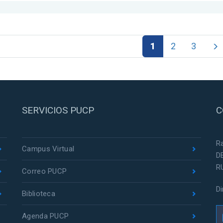
1
2
3
SERVICIOS PUCP
C
R
Campus Virtual
D
R
Correo PUCP
D
Biblioteca
Agenda PUCP