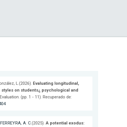
onzález, L.(2026).
Evaluating longitudinal,
g styles on students¿ psychological and
 Evaluation. (pp. 1 - 11). Recuperado de:
404
;
FERREYRA, A. C.
(2025).
A potential exodus: