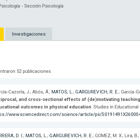
icología - Sección Psicología
Investigaciones
ntraron 52 publicaciones
cía-Cazorla, J.; Abós, Á.;
MATOS, L.
;
GARGUREVICH, R. E.
; García-G
iprocal, and cross-sectional effects of (de)motivating teachin
ucational outcomes in physical education
. Studies in Educational
tps://www.sciencedirect.com/science/article/pii/S0191491X26000
RERA, D. I.
;
MATOS, L.
;
GARGUREVICH, R. E.
; GOMEZ, M. X.; Lira, B.