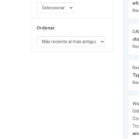
wh
Re
Ordenar:
DA
st
Res
Ree
Ty
Re
Wat
Git
Özd
Tos
and