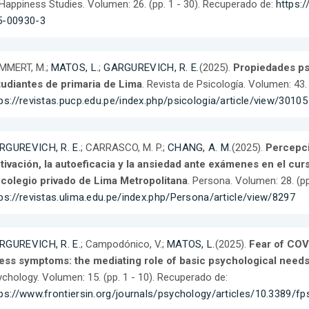
Happiness Studies. Volumen: 26. (pp. 1 - 30). Recuperado de:
https:/
5-00930-3
MMERT, M.;
MATOS, L.
;
GARGUREVICH, R. E.
(2025).
Propiedades ps
tudiantes de primaria de Lima
. Revista de Psicología. Volumen: 43.
ps://revistas.pucp.edu.pe/index.php/psicologia/article/view/30105
RGUREVICH, R. E.
; CARRASCO, M. P.;
CHANG, A. M.
(2025).
Percepci
tivación, la autoeficacia y la ansiedad ante exámenes en el cur
 colegio privado de Lima Metropolitana
. Persona. Volumen: 28. (pp
ps://revistas.ulima.edu.pe/index.php/Persona/article/view/8297
RGUREVICH, R. E.
; Campodónico, V.;
MATOS, L.
(2025).
Fear of COV
ress symptoms: the mediating role of basic psychological need
chology. Volumen: 15. (pp. 1 - 10). Recuperado de:
ps://www.frontiersin.org/journals/psychology/articles/10.3389/fp