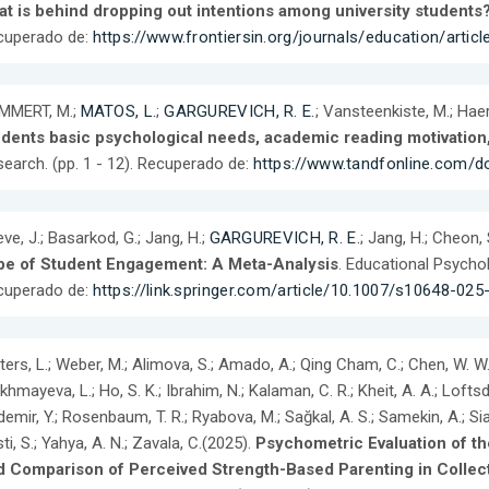
at is behind dropping out intentions among university students
cuperado de:
https://www.frontiersin.org/journals/education/artic
MMERT, M.;
MATOS, L.
;
GARGUREVICH, R. E.
; Vansteenkiste, M.; Hae
udents basic psychological needs, academic reading motivatio
earch. (pp. 1 - 12). Recuperado de:
https://www.tandfonline.com/d
ve, J.; Basarkod, G.; Jang, H.;
GARGUREVICH, R. E.
; Jang, H.; Cheon,
pe of Student Engagement: A Meta-Analysis
. Educational Psychol
cuperado de:
https://link.springer.com/article/10.1007/s10648-02
ers, L.; Weber, M.; Alimova, S.; Amado, A.; Qing Cham, C.; Chen, W. W.;
ikhmayeva, L.; Ho, S. K.; Ibrahim, N.; Kalaman, C. R.; Kheit, A. A.; Lofts
emir, Y.; Rosenbaum, T. R.; Ryabova, M.; Sağkal, A. S.; Samekin, A.; Siaw,
ti, S.; Yahya, A. N.; Zavala, C.(2025).
Psychometric Evaluation of t
 Comparison of Perceived Strength-Based Parenting in Collectiv