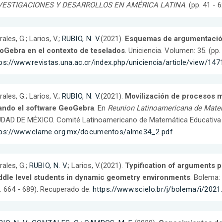
VESTIGACIONES Y DESARROLLOS EN AMÉRICA LATINA
. (pp. 41 -
ales, G.; Larios, V.;
RUBIO, N. V.
(2021).
Esquemas de argumentación 
oGebra en el contexto de teselados
. Uniciencia. Volumen: 35. (pp
ps://www.revistas.una.ac.cr/index.php/uniciencia/article/view/14
ales, G.; Larios, V.;
RUBIO, N. V.
(2021).
Movilización de procesos m
ando el software GeoGebra
. En
Reunion Latinoamericana de Matem
DAD DE MÉXICO. Comité Latinoamericano de Matemática Educativa A
tps://www.clame.org.mx/documentos/alme34_2.pdf
ales, G.;
RUBIO, N. V.
; Larios, V.(2021).
Typification of arguments 
ddle level students in dynamic geometry environments
. Bolema:
. 664 - 689). Recuperado de:
https://www.scielo.br/j/bolema/i/2021