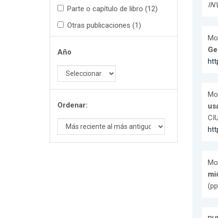
IN
Parte o capítulo de libro (12)
Otras publicaciones (1)
Mor
Ge
Año
htt
Mor
Ordenar:
us
CIU
ht
Mor
mi
(pp