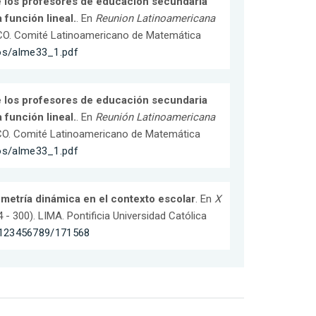
 los profesores de educación secundaria
 función lineal.
. En
Reunion Latinoamericana
ICO. Comité Latinoamericano de Matemática
os/alme33_1.pdf
 los profesores de educación secundaria
 función lineal.
. En
Reunión Latinoamericana
ICO. Comité Latinoamericano de Matemática
os/alme33_1.pdf
ometría dinámica en el contexto escolar
. En
X
94 - 300). LIMA. Pontificia Universidad Católica
e/123456789/171568