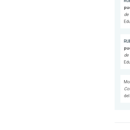
RUB
pue
de
Edu
RUB
pue
de
Edu
Mor
Co
del