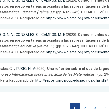
IO, N. V.
;
GONZALES, C.
;
CAMPOS, M. E.
(2020).
Conocimientos de
stos en juego en tareas asociadas a las representaciones de la
 Matemática Educativa (Relme 33)
. (pp. 632 - 642). CIUDAD DE MÉX
cativa A. C.. Recuperado de:
https://www.clame.org.mx/document
IO, N. V.
;
GONZALES, C.
;
CAMPOS, M. E.
(2020).
Conocimientos de
stos en juego en tareas asociadas a las representaciones de la
 Matemática educativa (Relme 33)
. (pp. 632 - 642). CIUDAD DE MÉX
cativa A. C.. Recuperado de:
https://www.clame.org.mx/document
ales, G. y
RUBIO, N. V.
(2020).
Una reflexión sobre el uso de la ge
ngreso Internacional sobre Enseñanza de las Matemáticas
. (pp. 2
 Perú. Recuperado de:
http://repositorio.pucp.edu.pe/index/handl
1
2
3