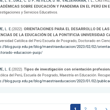
E, L. E.
;
DIAZ, C. D. P.
;
REVILLA, D. M.
;
VALDERRAMA, I. L.
; CASTRO, 
ADÉMICAS SOBRE EDUCACIÓN Y PANDEMIA EN EL PERÚ EN EL
estigaciones y Servicios Educativos.
E, L. E.
(2022).
ORIENTACIONES PARA EL DESARROLLO DE LAS
ENCIAS DE LA EDUCACIÓN DE LA PONTIFICIA UNIVERSIDAD C
versidad Católica del Perú Escuela de Posgrado, Doctorado en Cienc
tp://blog.pucp.edu.pe/blog/maestriaeducacion/2023/02/02/orienta
ctorado-educacion-pucp/
E, L. E.
(2022).
Tipos de investigación con orientación profesio
ólica del Perú, Escuela de Posgrado, Maestría en Educación. Recupe
p://blog.pucp.edu.pe/blog/maestriaeducacion/2023/01/02/publica
1
2
3