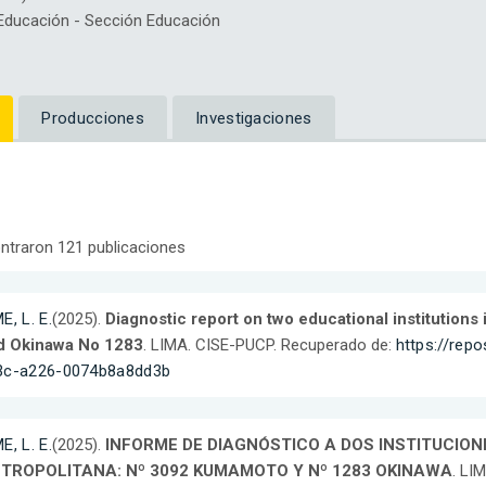
ducación - Sección Educación
Producciones
Investigaciones
ntraron 121 publicaciones
E, L. E.
(2025).
Diagnostic report on two educational institution
d Okinawa No 1283
. LIMA. CISE-PUCP. Recuperado de:
https://rep
3c-a226-0074b8a8dd3b
E, L. E.
(2025).
INFORME DE DIAGNÓSTICO A DOS INSTITUCION
TROPOLITANA: Nº 3092 KUMAMOTO Y Nº 1283 OKINAWA
. LI