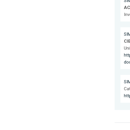
SIM
AC
Inv
SIM
CI
Uni
ht
do
SIM
Cat
htt