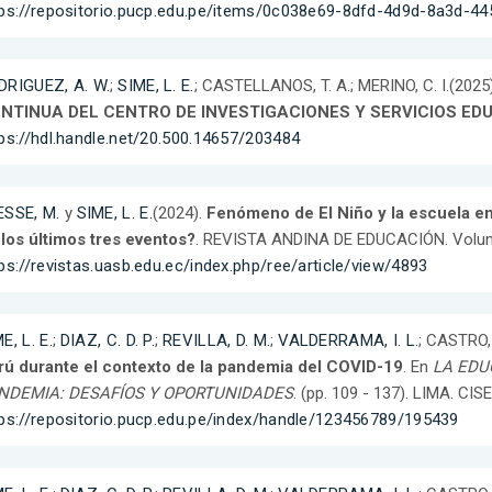
tps://repositorio.pucp.edu.pe/items/0c038e69-8dfd-4d9d-8a3d-4
DRIGUEZ, A. W.
;
SIME, L. E.
; CASTELLANOS, T. A.; MERINO, C. I.(2025
NTINUA DEL CENTRO DE INVESTIGACIONES Y SERVICIOS ED
ps://hdl.handle.net/20.500.14657/203484
ESSE, M.
y
SIME, L. E.
(2024).
Fenómeno de El Niño y la escuela e
los últimos tres eventos?
. REVISTA ANDINA DE EDUCACIÓN. Volumen
ps://revistas.uasb.edu.ec/index.php/ree/article/view/4893
E, L. E.
;
DIAZ, C. D. P.
;
REVILLA, D. M.
;
VALDERRAMA, I. L.
; CASTRO, 
rú durante el contexto de la pandemia del COVID-19
. En
LA EDU
NDEMIA: DESAFÍOS Y OPORTUNIDADES
. (pp. 109 - 137). LIMA. CI
tps://repositorio.pucp.edu.pe/index/handle/123456789/195439