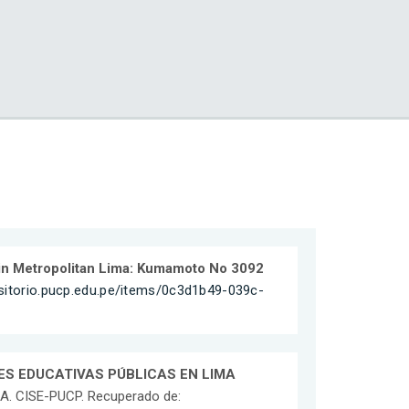
s in Metropolitan Lima: Kumamoto No 3092
ositorio.pucp.edu.pe/items/0c3d1b49-039c-
ES EDUCATIVAS PÚBLICAS EN LIMA
MA. CISE-PUCP. Recuperado de: