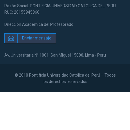
Razón Social: PONTIFICIA UNIVERSIDAD CATOLICA DEL PERU
RUC: 20155945860
Dirección Académica del Profesorado
Enviar mensaje
Av. Universitaria N° 1801, San Miguel 15088, Lima - Perú
© 2018 Pontificia Universidad Católica del Perú – Todos
los derechos reservados