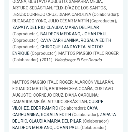
OCAÑA, GUSTAVO AUGUSTO; GAMARRA MEJÍA,
ARTURO SEBÁSTIAN; FÉLIX-DÍAZ DE LOS SANTOS,
JESÚS; CORNEJO CRUZ, DIANA CAROLINA (Colaborador);
RUCABADO YONG, JULIO CÉSAR MARTÍN (Coproductor);
ZAPATA DEL RIO, CLAUDIA MARIA DEL PILAR
(Coproductor);
BALDEON MEDRANO, JOHAN PAUL
(Coproductor);
CAYA CARHUANINA, ROSALIA EDITH
(Coproductor);
CHIROQUE LANDAYETA, VICTOR
ENRIQUE
(Coproductor); MATTOS PIAGGIO, ITALO ROGER
(Colaborador). (2011).
Videojuego: El Pez Dorado
.
MATTOS PIAGGIO, ITALO ROGER; ALARCÓN VILLARÁN,
EDUARDO MARTÍN; BARRENECHEA OCAÑA, GUSTAVO
AUGUSTO; CORNEJO CRUZ, DIANA CAROLINA;
GAMARRA MEJÍA, ARTURO SEBÁSTIAN;
QUISPE
VILCHEZ, EDER RAMIRO
(Colaborador);
CAYA
CARHUANINA, ROSALIA EDITH
(Colaborador);
ZAPATA
DEL RIO, CLAUDIA MARIA DEL PILAR
(Colaborador);
BALDEON MEDRANO, JOHAN PAUL
(Colaborador).