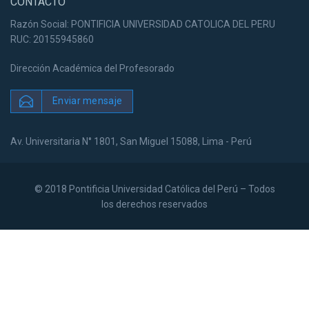
CONTACTO
Razón Social: PONTIFICIA UNIVERSIDAD CATOLICA DEL PERU
RUC: 20155945860
Dirección Académica del Profesorado
Enviar mensaje
Av. Universitaria N° 1801, San Miguel 15088, Lima - Perú
© 2018 Pontificia Universidad Católica del Perú – Todos
los derechos reservados