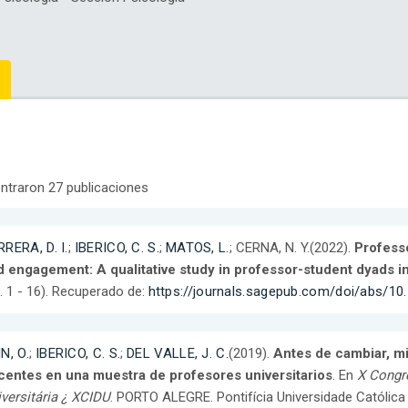
ntraron 27 publicaciones
RERA, D. I.
;
IBERICO, C. S.
;
MATOS, L.
; CERNA, N. Y.(2022).
Professo
d engagement: A qualitative study in professor-student dyads i
. 1 - 16). Recuperado de:
https://journals.sagepub.com/doi/abs/1
N, O.
;
IBERICO, C. S.
;
DEL VALLE, J. C.
(2019).
Antes de cambiar, m
centes en una muestra de profesores universitarios
. En
X Congr
versitária ¿ XCIDU
. PORTO ALEGRE. Pontifícia Universidade Católica