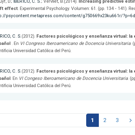
uyf, D.;
IBERICO, C. S.
; Vervliet, B.(2014).
Increasing predictive esti
ft effect
. Experimental Psychology. Volumen: 61. (pp. 134 - 141). R
tp://psycontent.metapress.com/content/g750669x23ku661r/?p=
RICO, C. S.
(2012).
Factores psicológicos y enseñanza virtual: la
pañol
. En
VI Congreso Iberoamericano de Docencia Universitaria
. 
tificia Universidad Católica del Perú.
RICO, C. S.
(2012).
Factores psicológicos y enseñanza virtual: la
pañol
. En
VI Congeso Iberoamericano de Docencia Universitaria
. (
tificia Universidad Católica del Perú.
1
2
3