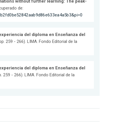
mations without further learning: The peak-
ecuperado de:
6db2fd0be52842aab9d86e633ea4a5b3&pi=0
 experiencia del diploma en Enseñanza del
(pp. 259 - 266). LIMA. Fondo Editorial de la
 experiencia del diploma en Enseñanza del
pp. 259 - 266). LIMA. Fondo Editorial de la