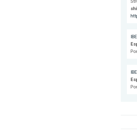
Str
shi
ht
IBE
Es
Pon
IBE
Es
Pon