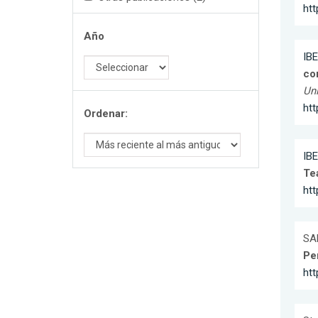
ht
Año
IBE
co
Uni
ht
Ordenar:
IBE
Te
htt
SAR
Pe
htt