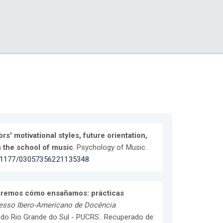
rs' motivational styles, future orientation,
n the school of music
. Psychology of Music.
0.1177/03057356221135348
iremos cómo ensañamos: prácticas
esso Ibero-Americano de Docência
 do Rio Grande do Sul - PUCRS.. Recuperado de: