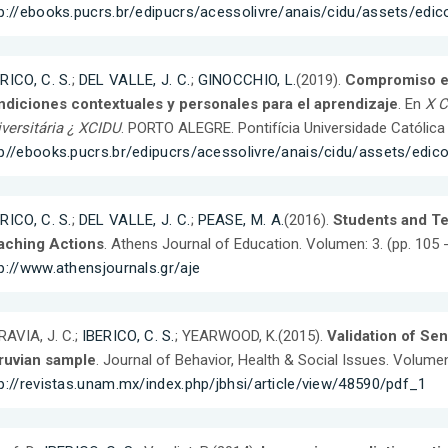
tp://ebooks.pucrs.br/edipucrs/acessolivre/anais/cidu/assets/edi
RICO, C. S.
;
DEL VALLE, J. C.
;
GINOCCHIO, L.
(2019).
Compromiso es
ndiciones contextuales y personales para el aprendizaje
. En
X C
versitária ¿ XCIDU
. PORTO ALEGRE. Pontifícia Universidade Católica
tp//ebooks.pucrs.br/edipucrs/acessolivre/anais/cidu/assets/edic
RICO, C. S.
;
DEL VALLE, J. C.
;
PEASE, M. A.
(2016).
Students and Te
aching Actions
. Athens Journal of Education. Volumen: 3. (pp. 105 
p://www.athensjournals.gr/aje
AVIA, J. C.;
IBERICO, C. S.
; YEARWOOD, K.(2015).
Validation of Se
ruvian sample
. Journal of Behavior, Health & Social Issues. Volumen
p://revistas.unam.mx/index.php/jbhsi/article/view/48590/pdf_1