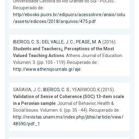
Universidade Católica do Rio Grande do Sul - PUCRS..
Recuperado de:
http//ebooks.pucrs.br/edipucrs/acessolivre/anais/cidu
/assets/edicoes/2018/arquivos/475.pdf
IBERICO, C. S.
;
DEL VALLE, J. C.
;
PEASE, M. A.
(2016).
Students and Teachers¿ Perceptions of the Most
Valued Teaching Actions
. Athens Journal of Education.
Volumen: 3. (pp. 105 - 119). Recuperado de:
http://www.athensjournals.gr/aje
SARAVIA, J. C.;
IBERICO, C. S.
; YEARWOOD, K.(2015).
Validation of Sense of Coherence (SOC) 13-item scale
in a Peruvian sample
. Journal of Behavior, Health &
Social Issues. Volumen: 6. (pp. 35 - 44). Recuperado de:
http://revistas.unam.mx/index.php/jbhsi/article/view/
48590/pdf_1