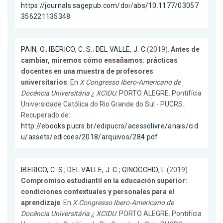
https://journals.sagepub.com/doi/abs/10.1177/03057
356221135348
PAIN, O.
;
IBERICO, C. S.
;
DEL VALLE, J. C.
(2019).
Antes de
cambiar, miremos cómo ensañamos: prácticas
docentes en una muestra de profesores
universitarios
. En
X Congresso Ibero-Americano de
Docência Universitária ¿ XCIDU
. PORTO ALEGRE. Pontifícia
Universidade Católica do Rio Grande do Sul - PUCRS..
Recuperado de:
http://ebooks.pucrs.br/edipucrs/acessolivre/anais/cid
u/assets/edicoes/2018/arquivos/284.pdf
IBERICO, C. S.
;
DEL VALLE, J. C.
;
GINOCCHIO, L.
(2019).
Compromiso estudiantil en la educación superior:
condiciones contextuales y personales para el
aprendizaje
. En
X Congresso Ibero-Americano de
Docência Universitária ¿ XCIDU
. PORTO ALEGRE. Pontifícia