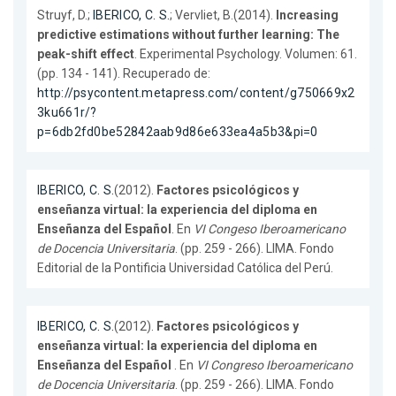
Struyf, D.;
IBERICO, C. S.
; Vervliet, B.(2014).
Increasing
predictive estimations without further learning: The
peak-shift effect
. Experimental Psychology. Volumen: 61.
(pp. 134 - 141). Recuperado de:
http://psycontent.metapress.com/content/g750669x2
3ku661r/?
p=6db2fd0be52842aab9d86e633ea4a5b3&pi=0
IBERICO, C. S.
(2012).
Factores psicológicos y
enseñanza virtual: la experiencia del diploma en
Enseñanza del Español
. En
VI Congeso Iberoamericano
de Docencia Universitaria
. (pp. 259 - 266). LIMA. Fondo
Editorial de la Pontificia Universidad Católica del Perú.
IBERICO, C. S.
(2012).
Factores psicológicos y
enseñanza virtual: la experiencia del diploma en
Enseñanza del Español
. En
VI Congreso Iberoamericano
de Docencia Universitaria
. (pp. 259 - 266). LIMA. Fondo