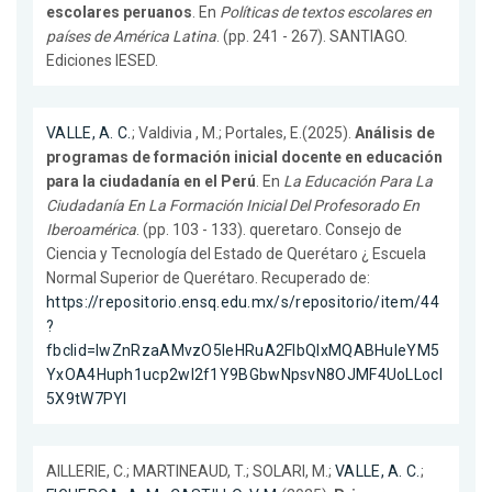
escolares peruanos
. En
Políticas de textos escolares en
países de América Latina
. (pp. 241 - 267). SANTIAGO.
Ediciones IESED.
VALLE, A. C.
; Valdivia , M.; Portales, E.(2025).
Análisis de
programas de formación inicial docente en educación
para la ciudadanía en el Perú
. En
La Educación Para La
Ciudadanía En La Formación Inicial Del Profesorado En
Iberoamérica
. (pp. 103 - 133). queretaro. Consejo de
Ciencia y Tecnología del Estado de Querétaro ¿ Escuela
Normal Superior de Querétaro. Recuperado de:
https://repositorio.ensq.edu.mx/s/repositorio/item/44
?
fbclid=IwZnRzaAMvzO5leHRuA2FlbQIxMQABHuleYM5
YxOA4Huph1ucp2wl2f1Y9BGbwNpsvN8OJMF4UoLLocI
5X9tW7PYI
AILLERIE, C.; MARTINEAUD, T.; SOLARI, M.;
VALLE, A. C.
;