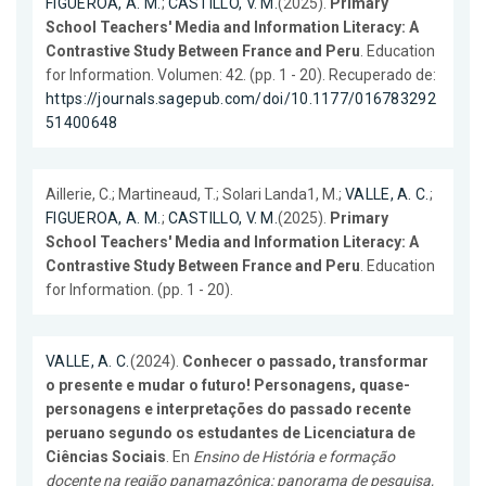
FIGUEROA, A. M.
;
CASTILLO, V. M.
(2025).
Primary
School Teachers' Media and Information Literacy: A
Contrastive Study Between France and Peru
. Education
for Information. Volumen: 42. (pp. 1 - 20). Recuperado de:
https://journals.sagepub.com/doi/10.1177/016783292
51400648
Aillerie, C.; Martineaud, T.; Solari Landa1, M.;
VALLE, A. C.
;
FIGUEROA, A. M.
;
CASTILLO, V. M.
(2025).
Primary
School Teachers' Media and Information Literacy: A
Contrastive Study Between France and Peru
. Education
for Information. (pp. 1 - 20).
VALLE, A. C.
(2024).
Conhecer o passado, transformar
o presente e mudar o futuro! Personagens, quase-
personagens e interpretações do passado recente
peruano segundo os estudantes de Licenciatura de
Ciências Sociais
. En
Ensino de História e formação
docente na região panamazônica: panorama de pesquisa,