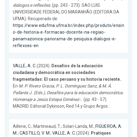
diálogos e reflexões
. (pp. 243 - 273). SAO LUIS.
UNIVERSIDADE FEDERAL DO MARANHÃO (EDITORA DA
UFMA). Recuperado de:
https://www.edufma.ufma.br/index.php/produto/ensin
o-de-historia-e-formacao-docente-na-regiao-
panamazonica-panorama-de-pesquisa-dialogos-e-
reflexoes-en
VALLE, A. C.
(2024).
Desafíos de la educación
ciudadana y democrática en sociedades
fragmentadas: El caso peruano y su historia reciente.
.
En
M. P. Rivero Gracia, P. L. Domínguez Sanz, & M. Á.
Pallarés J. (Eds.), Desafíos para la educación democrática.
Homenaje a Jesús Estepa Giménez-.
. (pp. 43 - 57).
MADRID. Editorial Dykinson, Red 14 y Grupo Argos..
Aillerie, C.; Martineaud, T.; Solari-Landa, M.;
FIGUEROA, A.
M.
;
CASTILLO, V. M.
;
VALLE, A. C.
(2024).
Pratiques