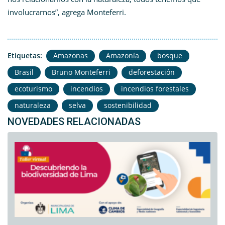
involucrarnos”, agrega Monteferri.
Etiquetas:
Amazonas
Amazonía
bosque
Brasil
Bruno Monteferri
deforestación
ecoturismo
incendios
incendios forestales
naturaleza
selva
sostenibilidad
NOVEDADES RELACIONADAS