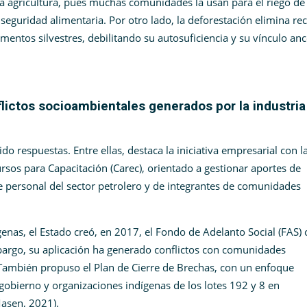
a agricultura, pues muchas comunidades la usan para el riego de
a seguridad alimentaria. Por otro lado, la deforestación elimina re
entos silvestres, debilitando su autosuficiencia y su vínculo anc
flictos socioambientales generados por la industria
do respuestas. Entre ellas, destaca la iniciativa empresarial con l
rsos para Capacitación (Carec), orientado a gestionar aportes de
e personal del sector petrolero y de integrantes de comunidades
genas, el Estado creó, en 2017, el Fondo de Adelanto Social (FAS) 
mbargo, su aplicación ha generado conflictos con comunidades
 También propuso el Plan de Cierre de Brechas, con un enfoque
e gobierno y organizaciones indígenas de los lotes 192 y 8 en
asen, 2021).