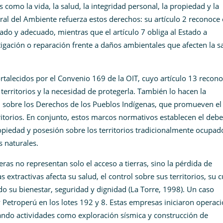
como la vida, la salud, la integridad personal, la propiedad y la
eral del Ambiente refuerza estos derechos: su artículo 2 reconoce 
ado y adecuado, mientras que el artículo 7 obliga al Estado a
igación o reparación frente a daños ambientales que afecten la s
ortalecidos por el Convenio 169 de la OIT, cuyo artículo 13 recono
 territorios y la necesidad de protegerla. También lo hacen la
 sobre los Derechos de los Pueblos Indígenas, que promueven el
rritorios. En conjunto, estos marcos normativos establecen el debe
opiedad y posesión sobre los territorios tradicionalmente ocupado
s naturales.
ras no representan solo el acceso a tierras, sino la pérdida de
xtractivas afecta su salud, el control sobre sus territorios, su c
ndo su bienestar, seguridad y dignidad (La Torre, 1998). Un caso
y Petroperú en los lotes 192 y 8. Estas empresas iniciaron operac
zando actividades como exploración sísmica y construcción de