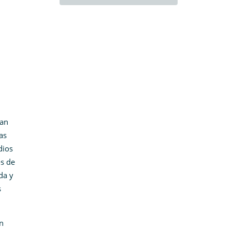
tan
as
dios
os de
da y
s
ón