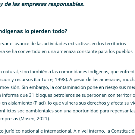
 y de las empresas responsables.
dígenas lo pierden todo?
ar el avance de las actividades extractivas en los territorios
era se ha convertido en una amenaza constante para los pueblos
o natural, sino también a las comunidades indígenas, que enfren
cación y recursos (La Torre, 1998). A pesar de las amenazas, much
smovisión. Sin embargo, la contaminación pone en riesgo sus me
ae informa que 31 bloques petroleros se superponen con territori
n aislamiento (Piaci), lo que vulnera sus derechos y afecta su vi
conflictos socioambientales son una oportunidad para repensar la
 empresas (Masen, 2021).
 jurídico nacional e internacional. A nivel interno, la Constituci