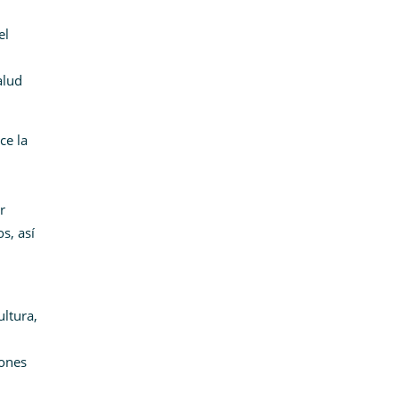
el
alud
ce la
r
s, así
ultura,
iones