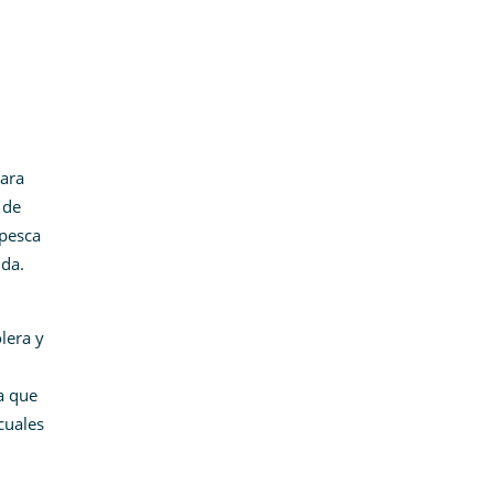
para
 de
 pesca
ida.
lera y
ma que
cuales