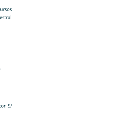
cursos
estral
a
con S/