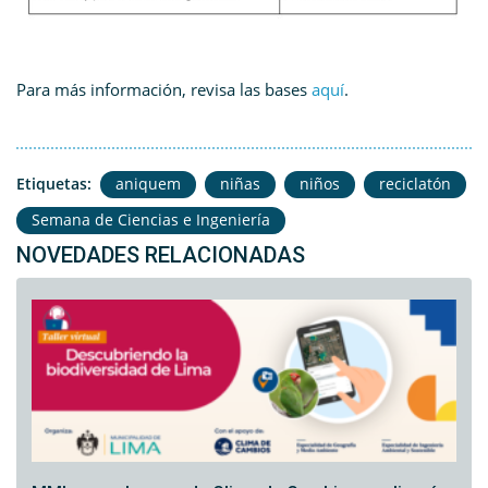
Para más información, revisa las bases
aquí
.
Etiquetas:
aniquem
niñas
niños
reciclatón
Semana de Ciencias e Ingeniería
NOVEDADES RELACIONADAS