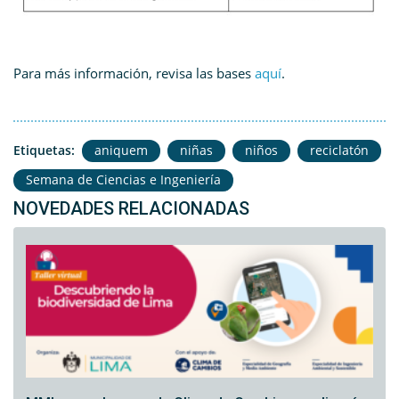
Para más información, revisa las bases
aquí
.
Etiquetas:
aniquem
niñas
niños
reciclatón
Semana de Ciencias e Ingeniería
NOVEDADES RELACIONADAS