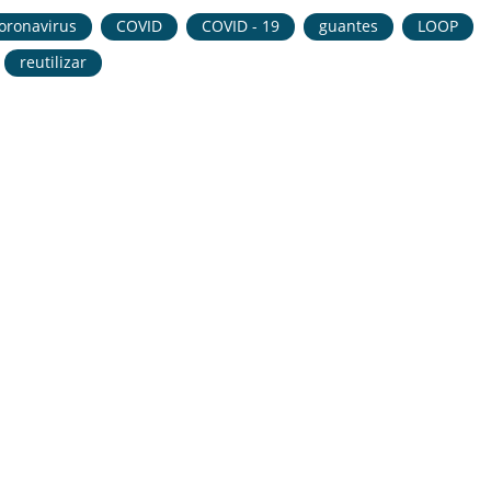
oronavirus
COVID
COVID - 19
guantes
LOOP
reutilizar