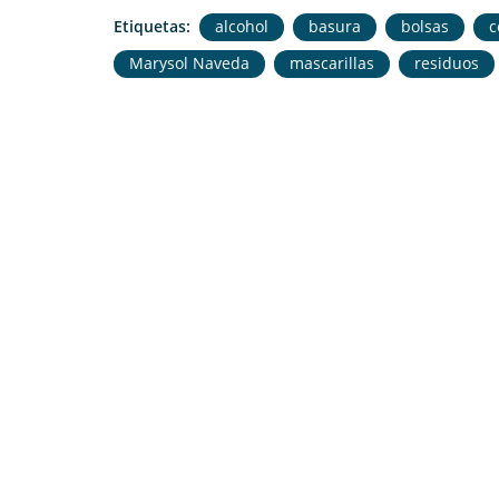
Etiquetas:
alcohol
basura
bolsas
c
Marysol Naveda
mascarillas
residuos