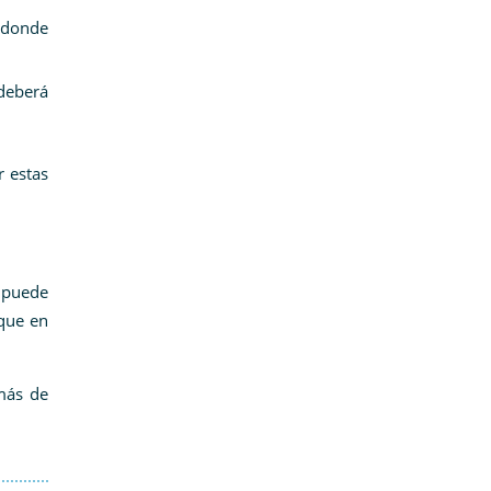
 donde
 deberá
r estas
 puede
 que en
emás de