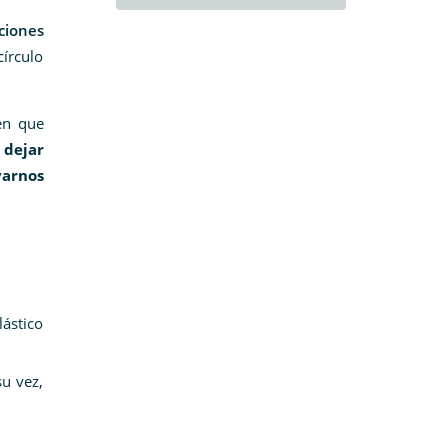
ciones
írculo
en que
 dejar
varnos
lástico
u vez,