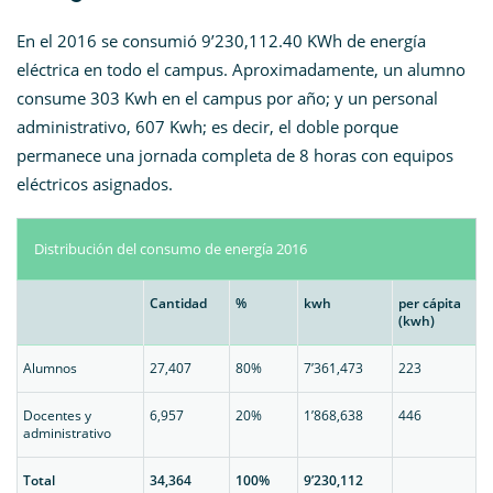
En el 2016 se consumió 9’230,112.40 KWh de energía
eléctrica en todo el campus. Aproximadamente, un alumno
consume 303 Kwh en el campus por año; y un personal
administrativo, 607 Kwh; es decir, el doble porque
permanece una jornada completa de 8 horas con equipos
eléctricos asignados.
Distribución del consumo de energía 2016
Cantidad
%
kwh
per cápita
(kwh)
Alumnos
27,407
80%
7’361,473
223
Docentes y
6,957
20%
1’868,638
446
administrativo
Total
34,364
100%
9’230,112