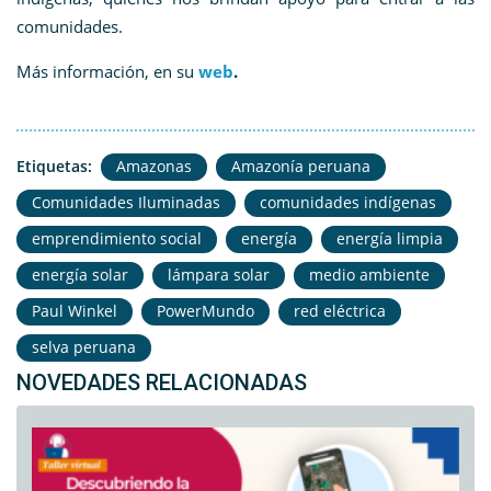
comunidades.
Más información, en su
web
.
Etiquetas:
Amazonas
Amazonía peruana
Comunidades Iluminadas
comunidades indígenas
emprendimiento social
energía
energía limpia
energía solar
lámpara solar
medio ambiente
Paul Winkel
PowerMundo
red eléctrica
selva peruana
NOVEDADES RELACIONADAS