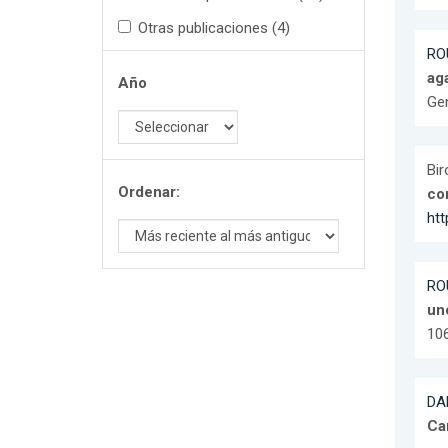
Otras publicaciones (4)
RO
ag
Año
Gen
Biro
Ordenar:
co
ht
RO
un
106
DA
Ca