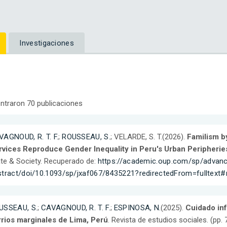
Investigaciones
ntraron 70 publicaciones
VAGNOUD, R. T. F.
;
ROUSSEAU, S.
; VELARDE, S. T.(2026).
Familism b
rvices Reproduce Gender Inequality in Peru's Urban Peripherie
te & Society. Recuperado de:
https://academic.oup.com/sp/advance
stract/doi/10.1093/sp/jxaf067/8435221?redirectedFrom=fulltex
USSEAU, S.
;
CAVAGNOUD, R. T. F.
;
ESPINOSA, N.
(2025).
Cuidado inf
rrios marginales de Lima, Perú
. Revista de estudios sociales. (pp. 7