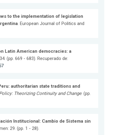
aws to the implementation of legislation
rgentina
. European Journal of Politics and
 on Latin American democracies: a
34. (pp. 669 - 683). Recuperado de:
57
ru: authoritarian state traditions and
Policy: Theorizing Continuity and Change
. (pp.
ción Institucional: Cambio de Sistema sin
men: 29. (pp. 1 - 28).