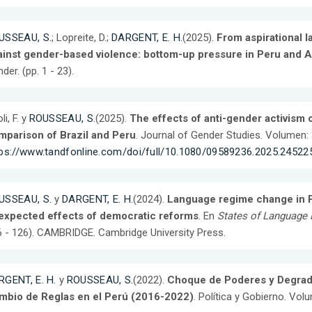
USSEAU, S.
; Lopreite, D.;
DARGENT, E. H.
(2025).
From aspirational l
ainst gender-based violence: bottom-up pressure in Peru and A
der. (pp. 1 - 23).
li, F. y
ROUSSEAU, S.
(2025).
The effects of anti-gender activism
mparison of Brazil and Peru
. Journal of Gender Studies. Volumen: 
tps://www.tandfonline.com/doi/full/10.1080/09589236.2025.24522
USSEAU, S.
y
DARGENT, E. H.
(2024).
Language regime change in Pe
expected effects of democratic reforms
. En
States of Language 
 - 126). CAMBRIDGE. Cambridge University Press.
RGENT, E. H.
y
ROUSSEAU, S.
(2022).
Choque de Poderes y Degrada
mbio de Reglas en el Perú (2016-2022)
. Política y Gobierno. Volu