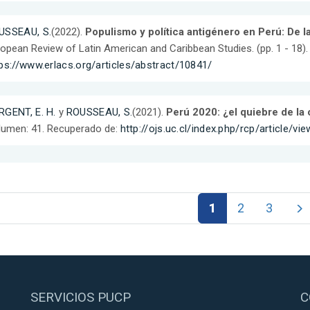
USSEAU, S.
(2022).
Populismo y política antigénero en Perú: De la
opean Review of Latin American and Caribbean Studies. (pp. 1 - 18)
ps://www.erlacs.org/articles/abstract/10841/
RGENT, E. H.
y
ROUSSEAU, S.
(2021).
Perú 2020: ¿el quiebre de la
lumen: 41. Recuperado de:
http://ojs.uc.cl/index.php/rcp/article/v
1
2
3
SERVICIOS PUCP
C