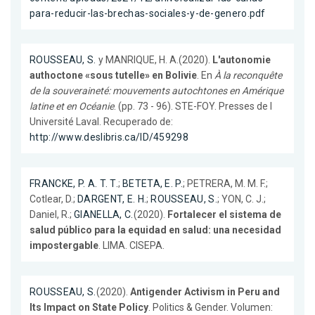
para-reducir-las-brechas-sociales-y-de-genero.pdf
ROUSSEAU, S.
y MANRIQUE, H. A.(2020).
L'autonomie
authoctone «sous tutelle» en Bolivie
. En
À la reconquête
de la souveraineté: mouvements autochtones en Amérique
latine et en Océanie
. (pp. 73 - 96). STE-FOY. Presses de l
Université Laval. Recuperado de:
http://www.deslibris.ca/ID/459298
FRANCKE, P. A. T. T.
;
BETETA, E. P.
; PETRERA, M. M. F.;
Cotlear, D.;
DARGENT, E. H.
;
ROUSSEAU, S.
; YON, C. J.;
Daniel, R.;
GIANELLA, C.
(2020).
Fortalecer el sistema de
salud público para la equidad en salud: una necesidad
impostergable
. LIMA. CISEPA.
ROUSSEAU, S.
(2020).
Antigender Activism in Peru and
Its Impact on State Policy
. Politics & Gender. Volumen: