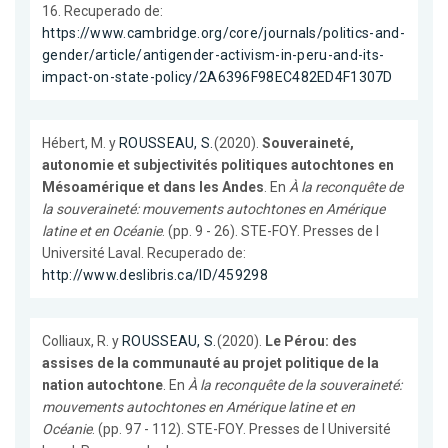
16. Recuperado de:
https://www.cambridge.org/core/journals/politics-and-
gender/article/antigender-activism-in-peru-and-its-
impact-on-state-policy/2A6396F98EC482ED4F1307D
Hébert, M. y
ROUSSEAU, S.
(2020).
Souveraineté,
autonomie et subjectivités politiques autochtones en
Mésoamérique et dans les Andes
. En
À la reconquête de
la souveraineté: mouvements autochtones en Amérique
latine et en Océanie
. (pp. 9 - 26). STE-FOY. Presses de l
Université Laval. Recuperado de:
http://www.deslibris.ca/ID/459298
Colliaux, R. y
ROUSSEAU, S.
(2020).
Le Pérou: des
assises de la communauté au projet politique de la
nation autochtone
. En
À la reconquête de la souveraineté:
mouvements autochtones en Amérique latine et en
Océanie
. (pp. 97 - 112). STE-FOY. Presses de l Université