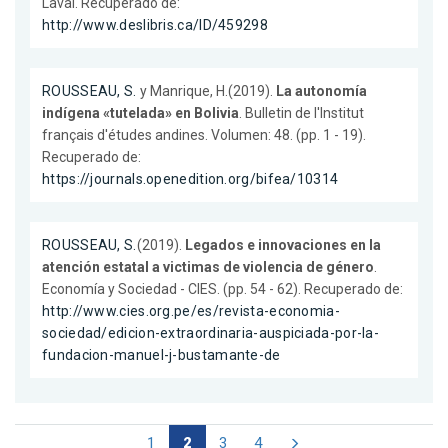
Laval. Recuperado de:
http://www.deslibris.ca/ID/459298
ROUSSEAU, S.
y Manrique, H.(2019).
La autonomía
indígena «tutelada» en Bolivia
. Bulletin de l'Institut
français d'études andines. Volumen: 48. (pp. 1 - 19).
Recuperado de:
https://journals.openedition.org/bifea/10314
ROUSSEAU, S.
(2019).
Legados e innovaciones en la
atención estatal a victimas de violencia de género
.
Economía y Sociedad - CIES. (pp. 54 - 62). Recuperado de:
http://www.cies.org.pe/es/revista-economia-
sociedad/edicion-extraordinaria-auspiciada-por-la-
fundacion-manuel-j-bustamante-de
1
2
3
4