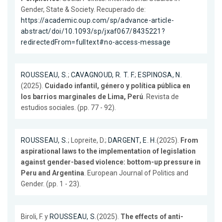
Gender, State & Society. Recuperado de:
https://academic.oup.com/sp/advance-article-
abstract/doi/10.1093/sp/jxaf067/8435221?
redirectedFrom=fulltext#no-access-message
ROUSSEAU, S.
;
CAVAGNOUD, R. T. F.
;
ESPINOSA, N.
(2025).
Cuidado infantil, género y política pública en
los barrios marginales de Lima, Perú
. Revista de
estudios sociales. (pp. 77 - 92).
ROUSSEAU, S.
; Lopreite, D.;
DARGENT, E. H.
(2025).
From
aspirational laws to the implementation of legislation
against gender-based violence: bottom-up pressure in
Peru and Argentina
. European Journal of Politics and
Gender. (pp. 1 - 23).
Biroli, F. y
ROUSSEAU, S.
(2025).
The effects of anti-