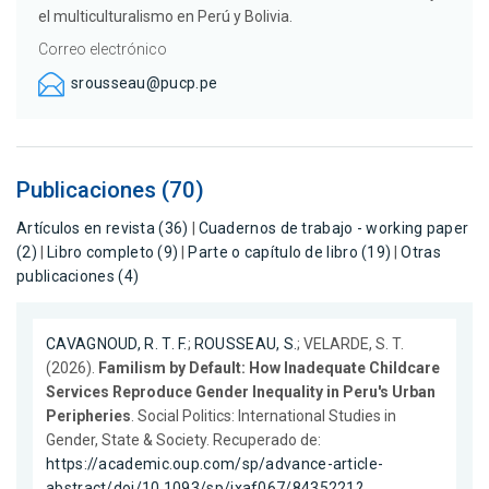
el multiculturalismo en Perú y Bolivia.
Correo electrónico
srousseau@pucp.pe
Publicaciones (70)
Artículos en revista (36)
|
Cuadernos de trabajo - working paper
(2)
|
Libro completo (9)
|
Parte o capítulo de libro (19)
|
Otras
publicaciones (4)
CAVAGNOUD, R. T. F.
;
ROUSSEAU, S.
; VELARDE, S. T.
(2026).
Familism by Default: How Inadequate Childcare
Services Reproduce Gender Inequality in Peru's Urban
Peripheries
. Social Politics: International Studies in
Gender, State & Society. Recuperado de:
https://academic.oup.com/sp/advance-article-
abstract/doi/10.1093/sp/jxaf067/8435221?