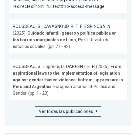
redirectedFrom=fulltext#no-access-message
ROUSSEAU, S.
;
CAVAGNOUD, R. T. F.
;
ESPINOSA, N.
(2025).
Cuidado infantil, género y política pública en
los barrios marginales de Lima, Perú
. Revista de
estudios sociales. (pp. 77 - 92).
ROUSSEAU, S.
; Lopreite, D.;
DARGENT, E. H.
(2025).
From
aspirational laws to the implementation of legislation
against gender-based violence: bottom-up pressure in
Peru and Argentina
. European Journal of Politics and
Gender. (pp. 1 - 23).
Ver todas las publicaciones