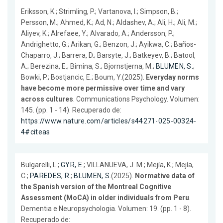
Eriksson, K.; Strimling, P.; Vartanova, I.; Simpson, B.;
Persson, M.; Ahmed, K.; Ad, N.; Aldashev, A.; Ali, H.; Ali, M.;
Aliyev, K.; Alrefaee, Y.; Alvarado, A.; Andersson, P.;
Andrighetto, G.; Arikan, G.; Benzon, J.; Ayikwa, C.; Baños-
Chaparro, J.; Barrera, D.; Barsyte, J.; Batkeyev, B.; Batool,
A.; Berezina, E.; Bimina, S.; Bjornstjerna, M.;
BLUMEN, S.
;
Bowki, P.; Bostjancic, E.; Boum, Y.(2025).
Everyday norms
have become more permissive over time and vary
across cultures
. Communications Psychology. Volumen:
145. (pp. 1 - 14). Recuperado de:
https://www.nature.com/articles/s44271-025-00324-
4#citeas
Bulgarelli, L.;
GYR, E.
; VILLANUEVA, J. M.; Mejía, K.; Mejía,
C.;
PAREDES, R.
;
BLUMEN, S.
(2025).
Normative data of
the Spanish version of the Montreal Cognitive
Assessment (MoCA) in older individuals from Peru
.
Dementia e Neuropsychologia. Volumen: 19. (pp. 1 - 8).
Recuperado de: