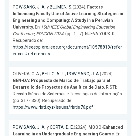
POW SANG, J. A.
y
BLUMEN, S.
(2024).
Factors
Influencing Faculty Use of Active Learning Strategies in
Engineering and Computing: A Study in a Peruvian
University
. En
15th IEEE Global Engineering Education
Conference, EDUCON 2024
. (pp. 1 - 7). NUEVA YORK. 0.
Recuperado de:
https://ieeexplore.ieee.org/document/10578818/refer
ences#references
OLIVERA, C. A.;
BELLO, A. T.
;
POW SANG, J. A.
(2024).
GEN-DA: Propuesta de Marco de Trabajo para el
Desarrollo de Proyectos de Analítica de Dato
. RISTI:
Revista Ibérica de Sistemas e Tecnologias de Informação.
(pp. 317 - 330). Recuperado de:
https://www.risti.xyz/issues/ristie76.pdf
POW SANG, J. A.
y
CORTA, D. E.
(2024).
MOOC-Enhanced
Learning in an Undergraduate Engineering Course
. En