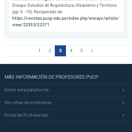
Ensayo. Estudios de Arquitectura, Urbanismo y Territorio.
(pp. 6 - 10). Recuperado de:
https://revistas.pucp.edu.pe/index.php/ensayo/article/
view/23353/22371
1
2
3
4
5
MÁS INFORMACIÓN DE PROFESORES PUCP
Sobre esta plataforma
Ver cifras de profesores
Portal del Profesorado