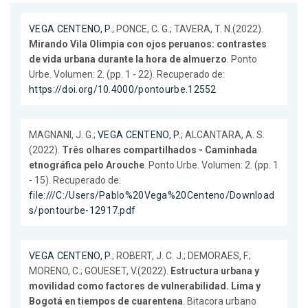
VEGA CENTENO, P.
; PONCE, C. G.; TAVERA, T. N.(2022).
Mirando Vila Olimpia con ojos peruanos: contrastes
de vida urbana durante la hora de almuerzo
. Ponto
Urbe. Volumen: 2. (pp. 1 - 22). Recuperado de:
https://doi.org/10.4000/pontourbe.12552
MAGNANI, J. G.;
VEGA CENTENO, P.
; ALCANTARA, A. S.
(2022).
Três olhares compartilhados - Caminhada
etnográfica pelo Arouche
. Ponto Urbe. Volumen: 2. (pp. 1
- 15). Recuperado de:
file:///C:/Users/Pablo%20Vega%20Centeno/Download
s/pontourbe-12917.pdf
VEGA CENTENO, P.
; ROBERT, J. C. J.; DEMORAES, F.;
MORENO, C.; GOUESET, V.(2022).
Estructura urbana y
movilidad como factores de vulnerabilidad. Lima y
Bogotá en tiempos de cuarentena
. Bitacora urbano