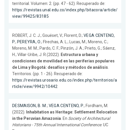
territorial. Volumen: 2. (pp. 47 - 62). Recuperado de:
https://revistas.unal.edu.co/index.php/bitacora/article/
view/99425/83185
ROBERT, J. C. J.; Gouëset, V.; Florent, D.;
VEGA CENTENO,
P.
;
PEREYRA, O.
; Flrechas, A. L.; Lucas, M.; Moreno, C.;
Moreno, M. M.; Pardo, C. F.; Pinzón, J. A.; Prieto, G.; Sáenz,
H.; Villar-Uribe, J. R.(2022).
Estructura urbana y
condiciones de movilidad en las periferias populares
de Lima y Bogotá: desafíos y métodos de análisis
.
Territorios. (pp. 1 - 26). Recuperado de:
https://revistas.urosario.edu.co/index.php/territorios/a
rticle/view/9942/10442
DESMAISON, B. M.
;
VEGA CENTENO, P.
; Fordham, M.
(2022).
Inhabitation as Heritage: Settlement Relocation
in the Peruvian Amazonia
. En
Society of Architectural
Historians - 75th Annual International Conference
. UC