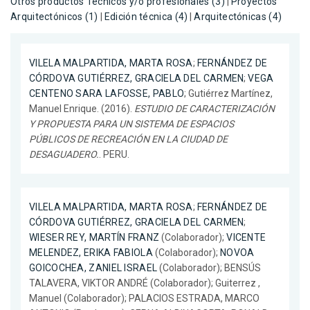
Otros productos Técnicos y/o profesionales (3)
|
Proyectos
Arquitectónicos (1)
|
Edición técnica (4)
|
Arquitectónicas (4)
VILELA MALPARTIDA, MARTA ROSA
;
FERNÁNDEZ DE
CÓRDOVA GUTIÉRREZ, GRACIELA DEL CARMEN
;
VEGA
CENTENO SARA LAFOSSE, PABLO
; Gutiérrez Martínez,
Manuel Enrique. (2016).
ESTUDIO DE CARACTERIZACIÓN
Y PROPUESTA PARA UN SISTEMA DE ESPACIOS
PÚBLICOS DE RECREACIÓN EN LA CIUDAD DE
DESAGUADERO.
. PERU.
VILELA MALPARTIDA, MARTA ROSA
;
FERNÁNDEZ DE
CÓRDOVA GUTIÉRREZ, GRACIELA DEL CARMEN
;
WIESER REY, MARTÍN FRANZ
(Colaborador);
VICENTE
MELENDEZ, ERIKA FABIOLA
(Colaborador);
NOVOA
GOICOCHEA, ZANIEL ISRAEL
(Colaborador); BENSÚS
TALAVERA, VIKTOR ANDRÉ (Colaborador); Guiterrez ,
Manuel (Colaborador); PALACIOS ESTRADA, MARCO