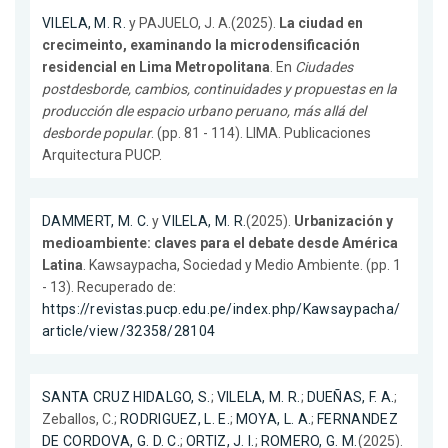
VILELA, M. R.
y PAJUELO, J. A.(2025).
La ciudad en
crecimeinto, examinando la microdensificación
residencial en Lima Metropolitana
. En
Ciudades
postdesborde, cambios, continuidades y propuestas en la
producción dle espacio urbano peruano, más allá del
desborde popular
. (pp. 81 - 114). LIMA. Publicaciones
Arquitectura PUCP.
DAMMERT, M. C.
y
VILELA, M. R.
(2025).
Urbanización y
medioambiente: claves para el debate desde América
Latina
. Kawsaypacha, Sociedad y Medio Ambiente. (pp. 1
- 13). Recuperado de:
https://revistas.pucp.edu.pe/index.php/Kawsaypacha/
article/view/32358/28104
SANTA CRUZ HIDALGO, S.
;
VILELA, M. R.
;
DUEÑAS, F. A.
;
Zeballos, C.;
RODRIGUEZ, L. E.
;
MOYA, L. A.
;
FERNANDEZ
DE CORDOVA, G. D. C.
;
ORTIZ, J. I.
;
ROMERO, G. M.
(2025).