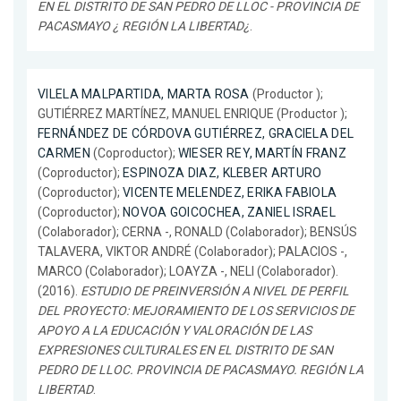
EN EL DISTRITO DE SAN PEDRO DE LLOC - PROVINCIA DE
PACASMAYO ¿ REGIÓN LA LIBERTAD¿
.
VILELA MALPARTIDA, MARTA ROSA
(Productor );
GUTIÉRREZ MARTÍNEZ, MANUEL ENRIQUE (Productor );
FERNÁNDEZ DE CÓRDOVA GUTIÉRREZ, GRACIELA DEL
CARMEN
(Coproductor);
WIESER REY, MARTÍN FRANZ
(Coproductor);
ESPINOZA DIAZ, KLEBER ARTURO
(Coproductor);
VICENTE MELENDEZ, ERIKA FABIOLA
(Coproductor);
NOVOA GOICOCHEA, ZANIEL ISRAEL
(Colaborador); CERNA -, RONALD (Colaborador); BENSÚS
TALAVERA, VIKTOR ANDRÉ (Colaborador); PALACIOS -,
MARCO (Colaborador); LOAYZA -, NELI (Colaborador).
(2016).
ESTUDIO DE PREINVERSIÓN A NIVEL DE PERFIL
DEL PROYECTO: MEJORAMIENTO DE LOS SERVICIOS DE
APOYO A LA EDUCACIÓN Y VALORACIÓN DE LAS
EXPRESIONES CULTURALES EN EL DISTRITO DE SAN
PEDRO DE LLOC. PROVINCIA DE PACASMAYO. REGIÓN LA
LIBERTAD
.