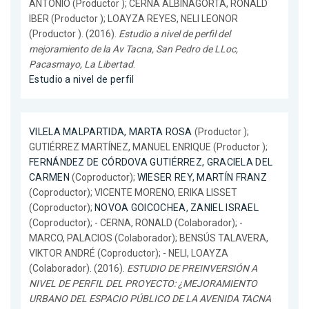
ANTONIO (Productor ); CERNA ALBINAGORTA, RONALD
IBER (Productor ); LOAYZA REYES, NELI LEONOR
(Productor ). (2016).
Estudio a nivel de perfil del
mejoramiento de la Av Tacna, San Pedro de LLoc,
Pacasmayo, La Libertad
.
Estudio a nivel de perfil
VILELA MALPARTIDA, MARTA ROSA
(Productor );
GUTIÉRREZ MARTÍNEZ, MANUEL ENRIQUE (Productor );
FERNÁNDEZ DE CÓRDOVA GUTIÉRREZ, GRACIELA DEL
CARMEN
(Coproductor);
WIESER REY, MARTÍN FRANZ
(Coproductor); VICENTE MORENO, ERIKA LISSET
(Coproductor);
NOVOA GOICOCHEA, ZANIEL ISRAEL
(Coproductor); - CERNA, RONALD (Colaborador); -
MARCO, PALACIOS (Colaborador); BENSÚS TALAVERA,
VIKTOR ANDRÉ (Coproductor); - NELI, LOAYZA
(Colaborador). (2016).
ESTUDIO DE PREINVERSIÓN A
NIVEL DE PERFIL DEL PROYECTO: ¿MEJORAMIENTO
URBANO DEL ESPACIO PÚBLICO DE LA AVENIDA TACNA