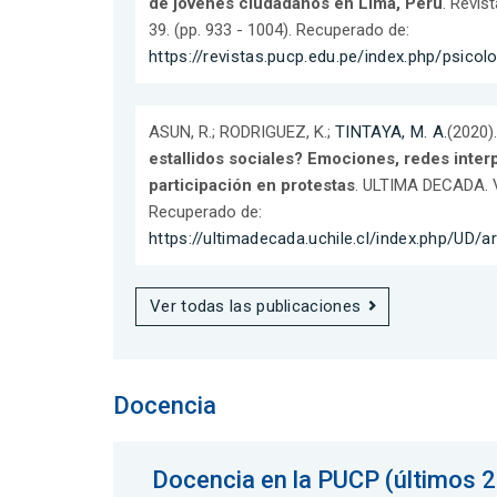
de jóvenes ciudadanos en Lima, Perú
. Revis
39. (pp. 933 - 1004). Recuperado de:
https://revistas.pucp.edu.pe/index.php/psicol
ASUN, R.; RODRIGUEZ, K.;
TINTAYA, M. A.
(2020)
estallidos sociales? Emociones, redes interp
participación en protestas
. ULTIMA DECADA. Vo
Recuperado de:
https://ultimadecada.uchile.cl/index.php/UD/a
Ver todas las publicaciones
Docencia
Docencia en la PUCP (últimos 2