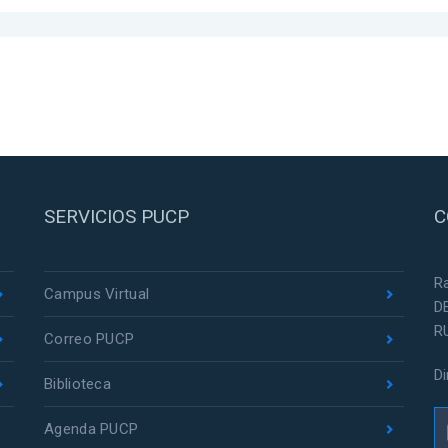
SERVICIOS PUCP
C
R
Campus Virtual
D
R
Correo PUCP
D
Biblioteca
Agenda PUCP