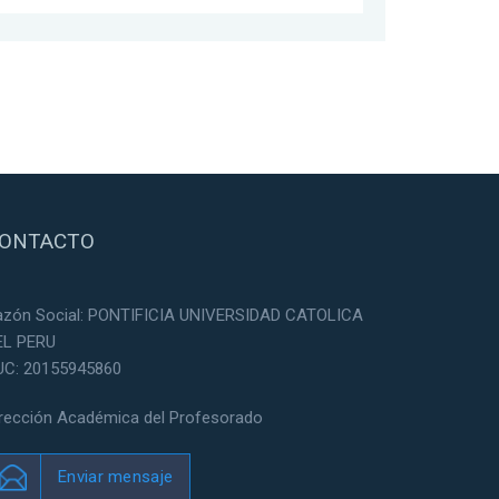
ONTACTO
azón Social: PONTIFICIA UNIVERSIDAD CATOLICA
EL PERU
UC: 20155945860
irección Académica del Profesorado
Enviar mensaje