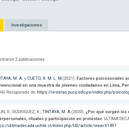
Investigaciones
ntraron 2 publicaciones
NTAYA, M. A.
y
CUETO, R. M. L. M.
(2021).
Factores psicosociales as
nvencional en una muestra de jóvenes ciudadanos en Lima, Pe
4). Recuperado de:
https://revistas.pucp.edu.pe/index.php/psicolo
N, R.; RODRIGUEZ, K.;
TINTAYA, M. A.
(2020).
¿Por qué surgen los 
erpersonales, rituales y participación en protestas
. ULTIMA DECA
ps://ultimadecada.uchile.cl/index.php/UD/article/view/61491