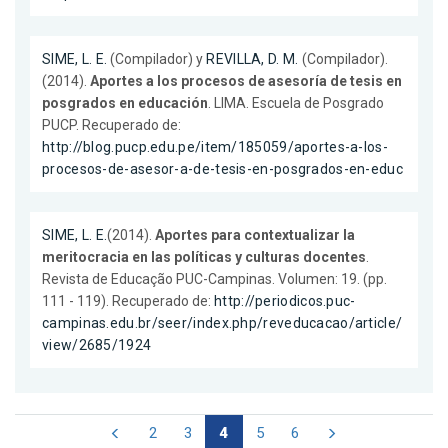
SIME, L. E.
(Compilador) y
REVILLA, D. M.
(Compilador).
(2014).
Aportes a los procesos de asesoría de tesis en
posgrados en educación
. LIMA. Escuela de Posgrado
PUCP. Recuperado de:
http://blog.pucp.edu.pe/item/185059/aportes-a-los-
procesos-de-asesor-a-de-tesis-en-posgrados-en-educ
SIME, L. E.
(2014).
Aportes para contextualizar la
meritocracia en las políticas y culturas docentes
.
Revista de Educação PUC-Campinas. Volumen: 19. (pp.
111 - 119). Recuperado de:
http://periodicos.puc-
campinas.edu.br/seer/index.php/reveducacao/article/
view/2685/1924
2
3
4
5
6