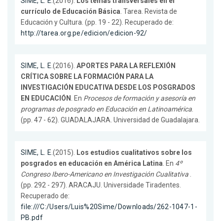
SIME, L. E.
(2016).
Los temas transversales en el
currículo de Educación Básica
. Tarea. Revista de
Educación y Cultura. (pp. 19 - 22). Recuperado de:
http://tarea.org.pe/edicion/edicion-92/
SIME, L. E.
(2016).
APORTES PARA LA REFLEXIÓN
CRÍTICA SOBRE LA FORMACIÓN PARA LA
INVESTIGACIÓN EDUCATIVA DESDE LOS POSGRADOS
EN EDUCACIÓN
. En
Procesos de formación y asesoría en
programas de posgrado en Educación en Latinoamérica
.
(pp. 47 - 62). GUADALAJARA. Universidad de Guadalajara.
SIME, L. E.
(2015).
Los estudios cualitativos sobre los
posgrados en educación en América Latina
. En
4º
Congreso Ibero-Americano en Investigación Cualitativa
.
(pp. 292 - 297). ARACAJU. Universidade Tiradentes.
Recuperado de:
file:///C:/Users/Luis%20Sime/Downloads/262-1047-1-
PB.pdf