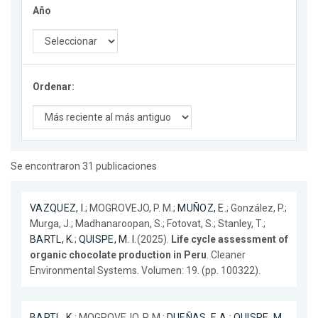
Año
Ordenar:
Se encontraron 31 publicaciones
VAZQUEZ, I.
; MOGROVEJO, P. M.;
MUÑOZ, E.
; González, P.;
Murga, J.; Madhanaroopan, S.; Fotovat, S.; Stanley, T.;
BARTL, K.
;
QUISPE, M. I.
(2025).
Life cycle assessment of
organic chocolate production in Peru
. Cleaner
Environmental Systems. Volumen: 19. (pp. 100322).
BARTL, K.
; MOGROVEJO, P. M.;
DUEÑAS, F. A.
;
QUISPE, M.