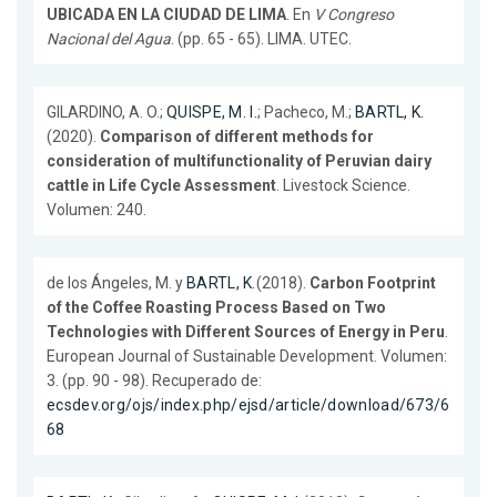
UBICADA EN LA CIUDAD DE LIMA
. En
V Congreso
Nacional del Agua
. (pp. 65 - 65). LIMA. UTEC.
GILARDINO, A. O.;
QUISPE, M. I.
; Pacheco, M.;
BARTL, K.
(2020).
Comparison of different methods for
consideration of multifunctionality of Peruvian dairy
cattle in Life Cycle Assessment
. Livestock Science.
Volumen: 240.
de los Ángeles, M. y
BARTL, K.
(2018).
Carbon Footprint
of the Coffee Roasting Process Based on Two
Technologies with Different Sources of Energy in Peru
.
European Journal of Sustainable Development. Volumen:
3. (pp. 90 - 98). Recuperado de:
ecsdev.org/ojs/index.php/ejsd/article/download/673/6
68