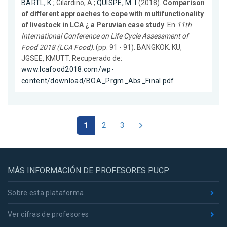
BARTL, K.
; Gilardino, A.;
QUISPE, M. I.
(2018).
Comparison
of different approaches to cope with multifunctionality
of livestock in LCA ¿ a Peruvian case study
. En
11th
International Conference on Life Cycle Assessment of
Food 2018 (LCA Food)
. (pp. 91 - 91). BANGKOK. KU,
JGSEE, KMUTT. Recuperado de:
www.lcafood2018.com/wp-
content/download/BOA_Prgm_Abs_Final.pdf
1
2
3
MÁS INFORMACIÓN DE PROFESORES PUCP
Sobre esta plataforma
Ver cifras de profesores