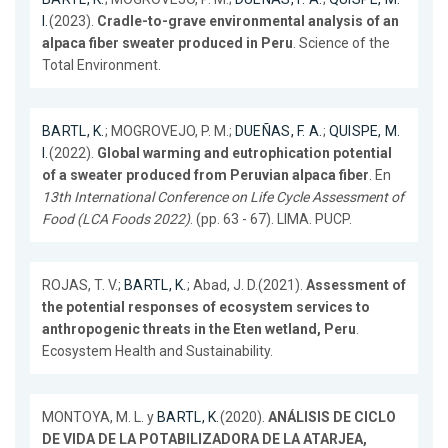
I.
(2023).
Cradle-to-grave environmental analysis of an
alpaca fiber sweater produced in Peru
. Science of the
Total Environment.
BARTL, K.
; MOGROVEJO, P. M.;
DUEÑAS, F. A.
;
QUISPE, M.
I.
(2022).
Global warming and eutrophication potential
of a sweater produced from Peruvian alpaca fiber
. En
13th International Conference on Life Cycle Assessment of
Food (LCA Foods 2022)
. (pp. 63 - 67). LIMA. PUCP.
ROJAS, T. V.;
BARTL, K.
; Abad, J. D.(2021).
Assessment of
the potential responses of ecosystem services to
anthropogenic threats in the Eten wetland, Peru
.
Ecosystem Health and Sustainability.
MONTOYA, M. L. y
BARTL, K.
(2020).
ANÁLISIS DE CICLO
DE VIDA DE LA POTABILIZADORA DE LA ATARJEA,