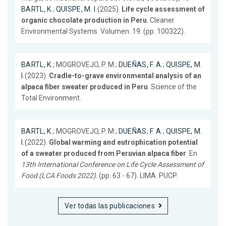
BARTL, K.
;
QUISPE, M. I.
(2025).
Life cycle assessment of
organic chocolate production in Peru
. Cleaner
Environmental Systems. Volumen: 19. (pp. 100322).
BARTL, K.
; MOGROVEJO, P. M.;
DUEÑAS, F. A.
;
QUISPE, M.
I.
(2023).
Cradle-to-grave environmental analysis of an
alpaca fiber sweater produced in Peru
. Science of the
Total Environment.
BARTL, K.
; MOGROVEJO, P. M.;
DUEÑAS, F. A.
;
QUISPE, M.
I.
(2022).
Global warming and eutrophication potential
of a sweater produced from Peruvian alpaca fiber
. En
13th International Conference on Life Cycle Assessment of
Food (LCA Foods 2022)
. (pp. 63 - 67). LIMA. PUCP.
Ver todas las publicaciones