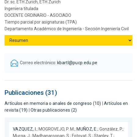
Dr. sc. ETH Zurich, ETH Zurich
Ingeniera titulada
DOCENTE ORDINARIO - ASOCIADO
Tiempo parcial por asignaturas (TPA)
Departamento Académico de Ingeniería - Sección Ingeniería Civil
Correo electrónico:
kbartl@pucp.edu.pe
Publicaciones (31)
Artículos en memoria o anales de congreso (10)
|
Artículos en
revista (19)
|
Otras publicaciones (2)
VAZQUEZ, I.
; MOGROVEJO, P. M.;
MUÑOZ, E.
; González, P.;
Murga, J.; Madhanaroopan, S.; Fotovat, S.; Stanley, T.;