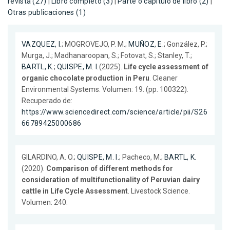
revista (27)
|
Libro completo (3)
|
Parte o capítulo de libro (2)
|
Otras publicaciones (1)
VAZQUEZ, I.
; MOGROVEJO, P. M.;
MUÑOZ, E.
; González, P.;
Murga, J.; Madhanaroopan, S.; Fotovat, S.; Stanley, T.;
BARTL, K.
;
QUISPE, M. I.
(2025).
Life cycle assessment of
organic chocolate production in Peru
. Cleaner
Environmental Systems. Volumen: 19. (pp. 100322).
Recuperado de:
https://www.sciencedirect.com/science/article/pii/S26
66789425000686
GILARDINO, A. O.;
QUISPE, M. I.
; Pacheco, M.;
BARTL, K.
(2020).
Comparison of different methods for
consideration of multifunctionality of Peruvian dairy
cattle in Life Cycle Assessment
. Livestock Science.
Volumen: 240.