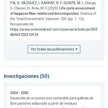
ITA, D.
;
VAZQUEZ, I.
;
KAHHAT, R. F.
;
QUISPE, M. I.
; Chinga,
G.; Clauser, N.; Area, M. C.(2020).
Life cycle assessment
of bagasse fiber reinforced biocomposites
. Science of
the Total Environment. Volumen: 720. (pp. 1 - 12).
Recuperado de:
https://www.sciencedirect.com/science/article/pii/S00
48969720310974
Ver todas las publicaciones
Investigaciones (50)
2024 - 2025
Desarrollo de un pienso eco-sostenible para gallinas de
libre pastoreo elaborado a partir de residuos