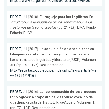
https://www.karger.com/Article/Abstract/496408
PEREZ, J. I.
(2018).
El lenguaje para los lingüistas
. En
Introducción a la lingüística clínica. Aproximación a los
trastornos de la comunicación
. (pp. 21 - 29). LIMA. Fondo
Editorial PUCP.
PEREZ, J. I.
(2017).
La adquisición de oposiciones en
bilingües castellano-quechua y quechua-castellano
.
Lexis : revista de lingüística y literatura (PUCP). Volumen:
XLI. (pp. 149 - 177). Recuperado de:
http://revistas.pucp.edu.pe/index.php/lexis/article/vie
w/18951/19165
PEREZ, J. I.
(2016).
La representación de los procesos
fonológicos: a propósito del descenso vocálico del
quechua
. Revista del Instituto Riva-Agüero. Volumen: 1.
(pp. 77 - 124). Recuperado de: