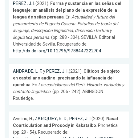
PEREZ, J. I.
(2021).
Forma y sustancia en las señas del
lenguaje: un análisis del plano de la expresión de la
lengua de señas peruana
. En
Actualidad y futuro del
pensamiento de Eugenio Coseriu. Estudios de teoría del
lenguaje, descripción lingüística, dimensión textual y
lingüística peruana
. (pp. 288 - 304). SEVILLA. Editorial
Universidad de Sevilla. Recuperado de:
http://dx.doi.org/10.12795/9788447222704
ANDRADE, L. F.
y
PEREZ, J. I.
(2021).
Clíticos de objeto
en castellano andino: precisando la influencia del
quechua
. En
Los castellanos del Perú. Historia, variación y
contacto lingüístico
. (pp. 206 - 242). ABINGDON.
Routledge.
Avelino, H.;
ZARIQUIEY, R. D.
;
PEREZ, J. I.
(2020).
Nasal
Coarticulation and Prosody in Kakataibo
. Phonetica.
(pp. 29 - 54). Recuperado de: