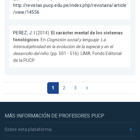
http://revistas.pucp.edu.pe/index.php/revistaira/article
/view/14556
PEREZ, J. I.
(2014).
El carácter mental de los sistemas
fonológicos
. En
Cognición social y lenguaje. La
intersubjetividad en la evolución de la especie y en el
desarrollo del niño
. (pp. 501 - 516). LIMA. Fondo Editorial
de la PUCP.
1
2
3
MÁS INFORMACIÓN DE PROFESORES PUCP
Sobre esta plataforma