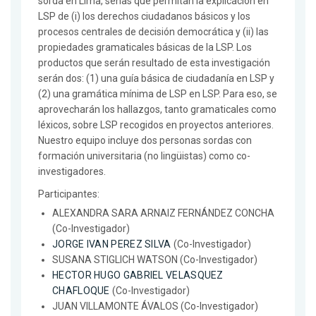
sorda en Lima, señas que permitan la explicación en
LSP de (i) los derechos ciudadanos básicos y los
procesos centrales de decisión democrática y (ii) las
propiedades gramaticales básicas de la LSP. Los
productos que serán resultado de esta investigación
serán dos: (1) una guía básica de ciudadanía en LSP y
(2) una gramática mínima de LSP en LSP. Para eso, se
aprovecharán los hallazgos, tanto gramaticales como
léxicos, sobre LSP recogidos en proyectos anteriores.
Nuestro equipo incluye dos personas sordas con
formación universitaria (no lingüistas) como co-
investigadores.
Participantes:
ALEXANDRA SARA ARNAIZ FERNÁNDEZ CONCHA
(Co-Investigador)
JORGE IVAN PEREZ SILVA
(Co-Investigador)
SUSANA STIGLICH WATSON (Co-Investigador)
HECTOR HUGO GABRIEL VELASQUEZ
CHAFLOQUE
(Co-Investigador)
JUAN VILLAMONTE ÁVALOS (Co-Investigador)